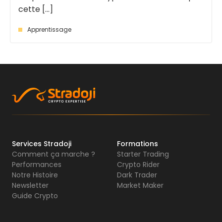
cette [...]
Apprentissage
Services Stradoji
Formations
Comment ça marche ?
Starter Trading
Performances
Crypto Rider
Notre Histoire
Dark Trader
Newsletter
Market Maker
Guide Crypto