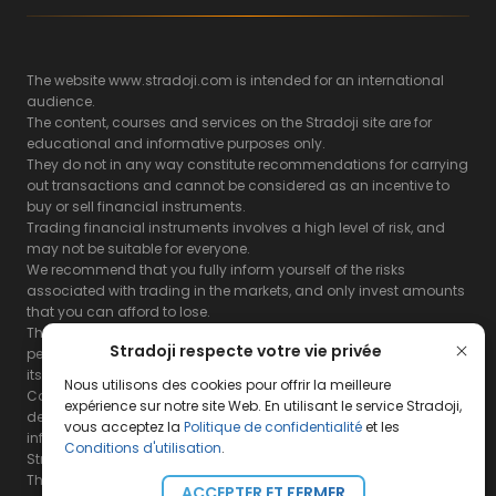
The website www.stradoji.com is intended for an international
audience.
The content, courses and services on the Stradoji site are for
educational and informative purposes only.
They do not in any way constitute recommendations for carrying
out transactions and cannot be considered as an incentive to
buy or sell financial instruments.
Trading financial instruments involves a high level of risk, and
may not be suitable for everyone.
We recommend that you fully inform yourself of the risks
associated with trading in the markets, and only invest amounts
that you can afford to lose.
The Stradoji site does not guarantee the results or the
Stradoji respecte votre vie privée
performance of products based on the information contained on
its site and its servers.
Nous utilisons des cookies pour offrir la meilleure
Consequently, the Stradoji site and its publishing company
expérience sur notre site Web. En utilisant le service Stradoji,
decline all responsibility in the use that may be made of this
vous acceptez la
Politique de confidentialité
et les
information and the consequences that may result therefrom.
Conditions d'utilisation
.
Stradoji Services are not authorized for US citizens or US residents.
The full legal notices are
available here.
ACCEPTER ET FERMER