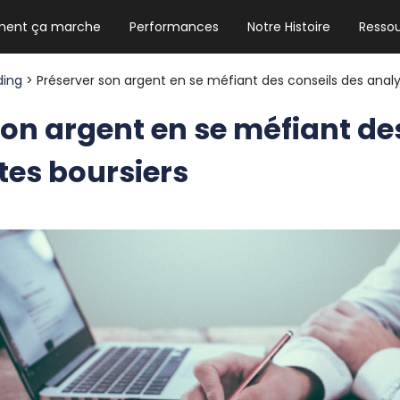
ent ça marche
Performances
Notre Histoire
Resso
NEWSLETTER HEBDO
Les news crypto dont vous avez besoin
ding
> Préserver son argent en se méfiant des conseils des analy
son argent en se méfiant de
tes boursiers
GUIDE CRYPTO STRADOJI
Le guide ultime pour débuter dans les
cryptomonnaies