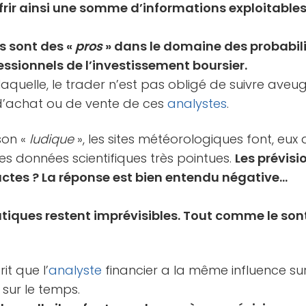
offrir ainsi une somme d’informations exploitable
s sont des «
pros
» dans le domaine des probabili
ssionnels de l’investissement boursier.
 laquelle, le trader n’est pas obligé de suivre aveu
’achat ou de vente de ces
analystes
.
son «
ludique
», les sites météorologiques font, eux 
s données scientifiques très pointues.
Les prévisi
ctes ? La réponse est bien entendu négative…
atiques restent imprévisibles. Tout comme le son
it que l’
analyste
financier a la même influence sur
sur le temps.