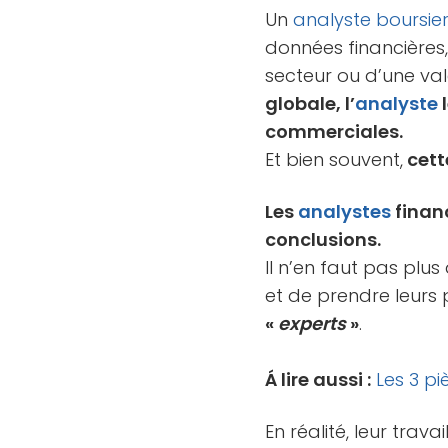
Un
analyste boursie
données financières,
secteur ou d’une vale
globale, l’
analyste
l
commerciales.
Et bien souvent,
cett
Les
analystes
financ
conclusions.
Il n’en faut pas plus
et de prendre leurs 
«
experts
»
.
Á lire aussi :
Les 3 pi
En réalité, leur trav