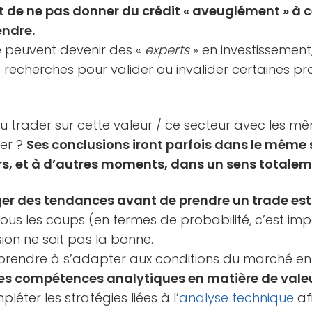
nt de ne pas donner du crédit « aveuglément » à 
endre.
ne peuvent devenir des «
experts
» en investissement,
recherches pour valider ou invalider certaines pr
 du trader sur cette valeur / ce secteur avec les 
ier ?
Ses conclusions iront parfois dans le même 
ers, et à d’autres moments, dans un sens totale
er des tendances avant de prendre un trade est 
ous les coups (en termes de probabilité, c’est impos
sion ne soit pas la bonne.
prendre à s’adapter aux conditions du marché en
res compétences analytiques en matière de valeu
éter les stratégies liées à l’
analyse technique
af