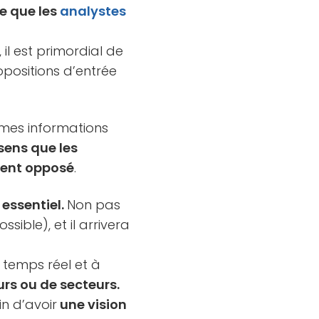
ce que les
analystes
 il est primordial de
opositions d’entrée
mêmes informations
sens que les
ment opposé
.
essentiel.
Non pas
sible), et il arrivera
 temps réel et à
rs ou de secteurs.
in d’avoir
une vision