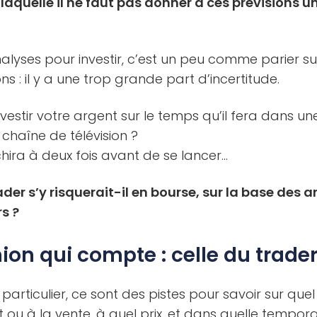
r laquelle il ne faut pas donner à ces prévisions
analyses pour investir, c’est un peu comme parier su
ns : il y a une trop grande part d’incertitude.
nvestir votre argent sur le temps qu’il fera dans u
 chaîne de télévision ?
échira à deux fois avant de se lancer…
ader s’y risquerait-il en bourse, sur la base des 
rs ?
ion qui compte : celle du trader
particulier, ce sont des pistes pour savoir sur quel
t ou à la vente, à quel prix, et dans quelle temporal