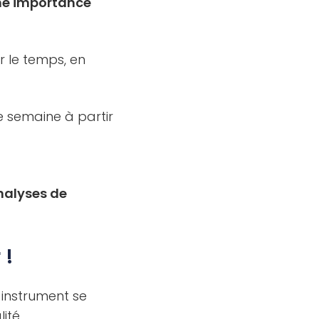
 une importance
r le temps, en
ne semaine à partir
analyses de
 !
 instrument se
ité.