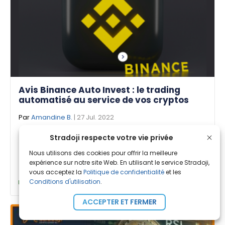
Avis Binance Auto Invest : le trading
automatisé au service de vos cryptos
Par
Amandine B.
| 27 Jul. 2022
L’outil Binance Auto-Invest est-il vraiment fait
Stradoji respecte votre vie privée
pour vous ? Stradoji fait le test et vous donne
Nous utilisons des cookies pour offrir la meilleure
les [...]
expérience sur notre site Web. En utilisant le service Stradoji,
vous acceptez la
Politique de confidentialité
et les
Conditions d'utilisation
.
Astuces Trading
ACCEPTER ET FERMER