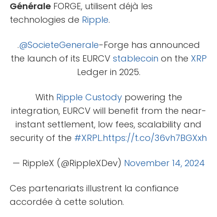
Générale
FORGE, utilisent déjà les
technologies de
Ripple
.
.
@SocieteGenerale
-Forge has announced
the launch of its EURCV
stablecoin
on the
XRP
Ledger in 2025.
With
Ripple
Custody
powering the
integration, EURCV will benefit from the near-
instant settlement, low fees, scalability and
security of the
#XRPL
.
https://t.co/36vh7BGXxh
— RippleX (@RippleXDev)
November 14, 2024
Ces partenariats illustrent la confiance
accordée à cette solution.