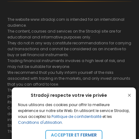
The website www.stradoji.com is intended for an international
audience.
The content, courses and services on the Stradoji site are for
educational and informative purposes only.
They do not in any way constitute recommendations for carrying
out transactions and cannot be considered as an incentive to
buy or sell financial instruments.
Trading financial instruments involves a high level of risk, and
may not be suitable for everyone.
We recommend that you fully inform yourself of the risks
associated with trading in the markets, and only invest amounts
that you can afford to lose.
The Stradoji site does not guarantee the results or the
Stradoji respecte votre vie privée
performance of products based on the information contained on
its site and its servers.
Nous utilisons des cookies pour offrir la meilleure
Consequently, the Stradoji site and its publishing company
expérience sur notre site Web. En utilisant le service Stradoji,
decline all responsibility in the use that may be made of this
vous acceptez la
Politique de confidentialité
et les
information and the consequences that may result therefrom.
Conditions d'utilisation
.
Stradoji Services are not authorized for US citizens or US residents.
The full legal notices are
available here.
ACCEPTER ET FERMER