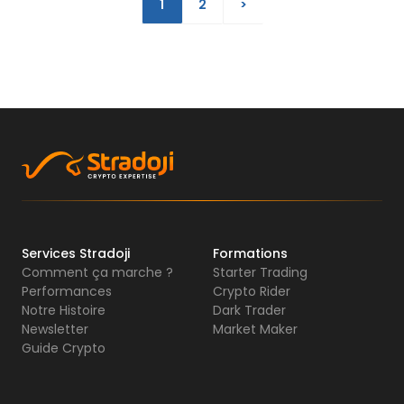
1
2
>
Services Stradoji
Formations
Comment ça marche ?
Starter Trading
Performances
Crypto Rider
Notre Histoire
Dark Trader
Newsletter
Market Maker
Guide Crypto