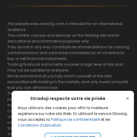
The website www.stradoji.com is intended for an international
audience.
The content, courses and services on the Stradoji site are for
educational and informative purposes only.
They do not in any way constitute recommendations for carrying
out transactions and cannot be considered as an incentive to
buy or sell financial instruments.
Trading financial instruments involves a high level of risk, and
may not be suitable for everyone.
We recommend that you fully inform yourself of the risks
associated with trading in the markets, and only invest amounts
that you can afford to lose.
The Stradoji site does not guarantee the results or the
Stradoji respecte votre vie privée
performance of products based on the information contained on
its site and its servers.
Nous utilisons des cookies pour offrir la meilleure
Consequently, the Stradoji site and its publishing company
expérience sur notre site Web. En utilisant le service Stradoji,
decline all responsibility in the use that may be made of this
vous acceptez la
Politique de confidentialité
et les
information and the consequences that may result therefrom.
Conditions d'utilisation
.
Stradoji Services are not authorized for US citizens or US residents.
The full legal notices are
available here.