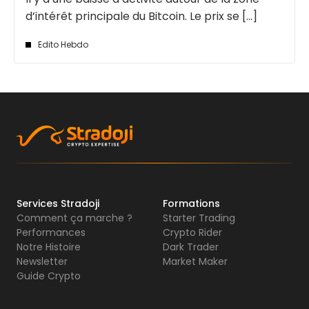
d’intérêt principale du Bitcoin. Le prix se [...]
Edito Hebdo
Services Stradoji
Formations
Comment ça marche ?
Starter Trading
Performances
Crypto Rider
Notre Histoire
Dark Trader
Newsletter
Market Maker
Guide Crypto