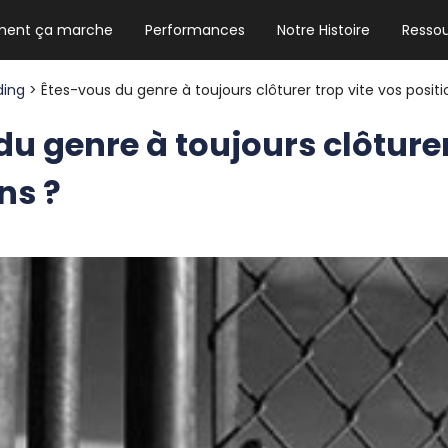
ent ça marche
Performances
Notre Histoire
Resso
NEWSLETTER HEBDO
Les news crypto dont vous avez besoin
ding
> Êtes-vous du genre à toujours clôturer trop vite vos positi
u genre à toujours clôturer
ns ?
GUIDE CRYPTO STRADOJI
Le guide ultime pour débuter dans les
cryptomonnaies