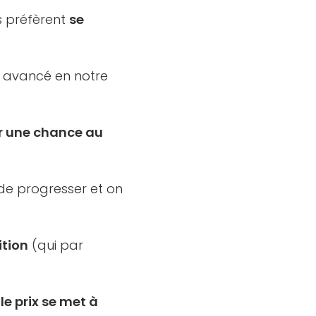
ls préfèrent
se
s avancé en notre
er une chance au
de progresser et on
ition
(qui par
 le prix se met à