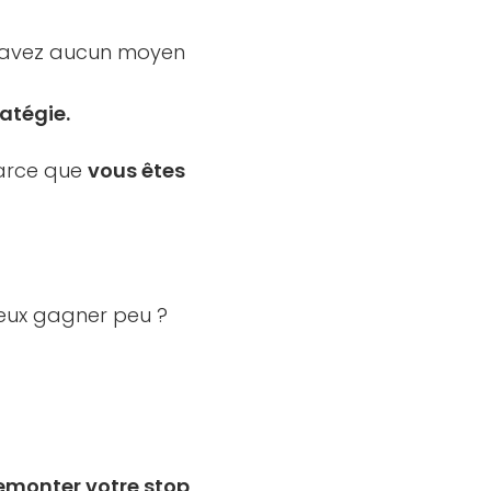
 n’avez aucun moyen
ratégie.
 Parce que
vous êtes
ieux gagner peu ?
emonter votre stop