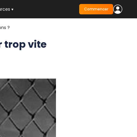
urces
Commencer
ons ?
 trop vite