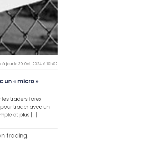
s à jour le 30 Oct. 2024 à 10h02
c un « micro »
 les traders forex
 pour trader avec un
ple et plus [...]
n trading.