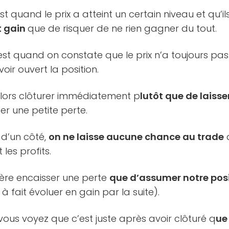
t quand le prix a atteint un certain niveau et qu’i
t gain
que de risquer de ne rien gagner du tout.
est quand on constate que le prix n’a toujours pa
oir ouvert la position.
alors clôturer immédiatement p
lutôt que de laiss
ser une petite perte.
 d’un côté,
on ne laisse aucune chance au trade
 les profits.
éfère encaisser une perte
que d’assumer notre pos
 à fait évoluer en gain par la suite).
 vous voyez que c’est juste après avoir clôturé q
ue