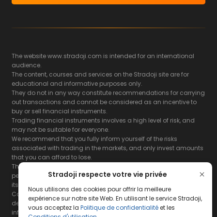
The website www.stradoji.com is intended for an international
audience.
The content, courses and services on the Stradoji site are for
educational and informative purposes only.
They do not in any way constitute recommendations for carrying
out transactions and cannot be considered as an incentive to
buy or sell financial instruments.
Trading financial instruments involves a high level of risk, and
may not be suitable for everyone.
We recommend that you fully inform yourself of the risks
associated with trading in the markets, and only invest amounts
that you can afford to lose.
The Stradoji site does not guarantee the results or the
Stradoji respecte votre vie privée
performance of products based on the information contained on
its site and its servers.
Nous utilisons des cookies pour offrir la meilleure
Consequently, the Stradoji site and its publishing company
expérience sur notre site Web. En utilisant le service Stradoji,
decline all responsibility in the use that may be made of this
vous acceptez la
Politique de confidentialité
et les
information and the consequences that may result therefrom.
Conditions d'utilisation
.