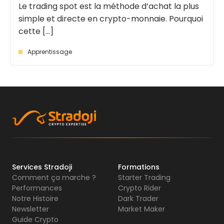
Le trading spot est la méthode d’achat la plus
simple et directe en crypto-monnaie. Pourquoi
cette [...]
Apprentissage
Services Stradoji
Formations
Comment ça marche ?
Starter Trading
Performances
Crypto Rider
Notre Histoire
Dark Trader
Newsletter
Market Maker
Guide Crypto