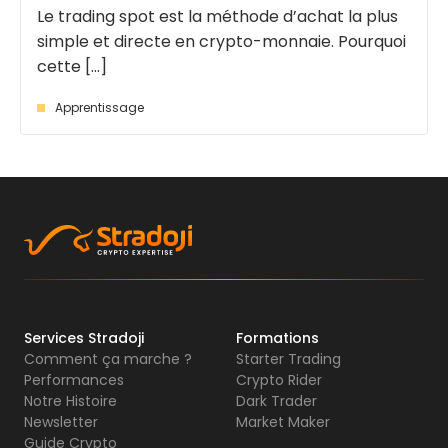
Le trading spot est la méthode d’achat la plus
simple et directe en crypto-monnaie. Pourquoi
cette [...]
Apprentissage
Services Stradoji
Formations
Comment ça marche ?
Starter Trading
Performances
Crypto Rider
Notre Histoire
Dark Trader
Newsletter
Market Maker
Guide Crypto