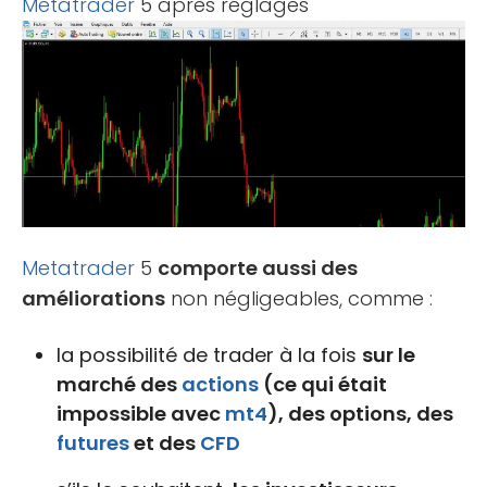
Metatrader
5 après réglages
Metatrader
5
comporte aussi des
améliorations
non négligeables, comme :
la possibilité de trader à la fois
sur le
marché des
actions
(ce qui était
impossible avec
mt4
), des options, des
futures
et des
CFD