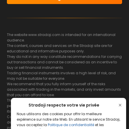
The website www.stradoji.com is intended for an international
audience.
The content, courses and services on the Stradoji site are for
educational and informative purposes only.
They do not in any way constitute recommendations for carrying
out transactions and cannot be considered as an incentive to
buy or sell financial instruments.
Trading financial instruments involves a high level of risk, and
may not be suitable for everyone.
We recommend that you fully inform yourself of the risks
associated with trading in the markets, and only invest amounts
that you can afford to lose.
The Stradoji site does not guarantee the results or the
Stradoji respecte votre vie privée
performance of products based on the information contained on
its site and its servers.
Nous utilisons des cookies pour offrir la meilleure
Consequently, the Stradoji site and its publishing company
expérience sur notre site Web. En utilisant le service Stradoji,
decline all responsibility in the use that may be made of this
vous acceptez la
Politique de confidentialité
et les
information and the consequences that may result therefrom.