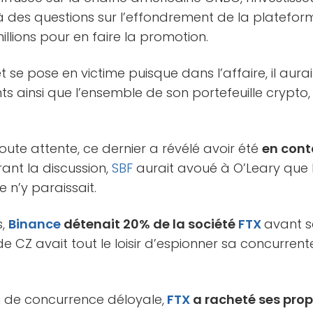
 des questions sur l’effondrement de la platefo
millions pour en faire la promotion.
t se pose en victime puisque dans l’affaire, il aurai
ts ainsi que l’ensemble de son portefeuille crypto,
toute attente, ce dernier a révélé avoir été
en con
rant la discussion,
SBF
aurait avoué à O’Leary que l’
 n’y paraissait.
s,
Binance
détenait 20% de la société
FTX
avant s
de CZ avait tout le loisir d’espionner sa concurrent
n de concurrence déloyale,
FTX
a racheté ses prop