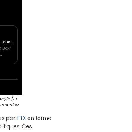
arytv […]
sement la
rés par
FTX
en terme
litiques. Ces