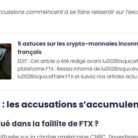
cussions commencent à se faire ressentir sur l’ex
5 astuces sur les crypto-monnaies incon
français
EDIT : Cet article a été rédigé avant lu0026rsquo;
plateforme FTX : Restez informé de lu0026rsquo;év
lu0026rsquo;affaire FTX et suivez nos articles actu :
 : les accusations s’accumulen
é dans la faillite de FTX ?
iffusée sur la chaîne américaine CNBC, l’investiss