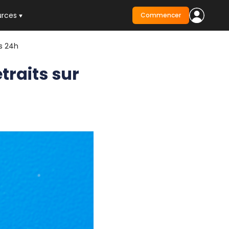
urces
Commencer
es 24h
etraits sur