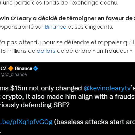
’une partie des fonds de l’exchange déchu.
vin O’Leary a décidé de témoigner en faveur 
responsabilité sur
Binance
et ses dirigeants.
’a pas attendu pour se défendre et rappeler qu’il 
5 millions de
dollars
de défendre « un fraudeur ».