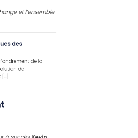
change et l’ensemble
nues des
effondrement de la
olution de
 […]
t
eur à succès
Kevin