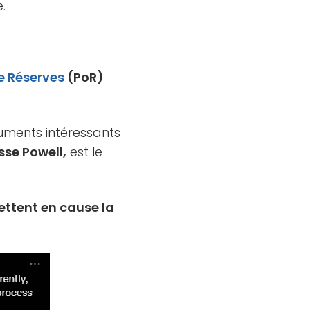
.
e Réserves
(PoR)
guments intéressants
sse Powell,
est le
ttent en cause la