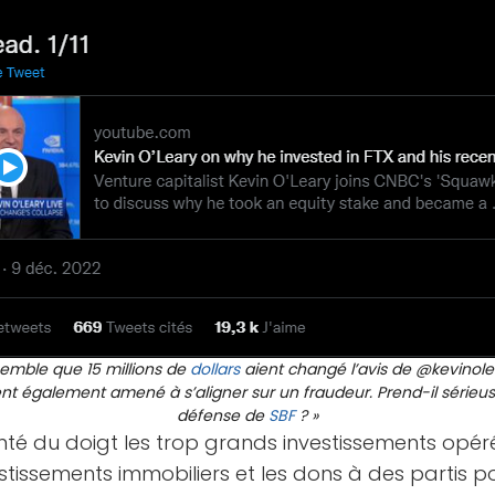
l semble que 15 millions de
dollars
aient changé l’avis de @kevinole
ient également amené à s’aligner sur un fraudeur. Prend-il sérieu
défense de
SBF
? »
té du doigt les trop grands investissements opé
stissements immobiliers et les dons à des partis po