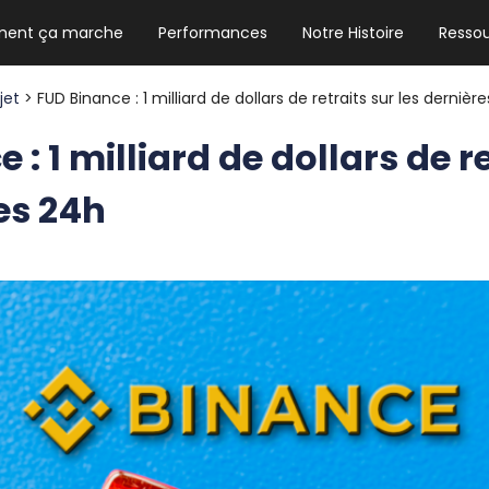
ent ça marche
Performances
Notre Histoire
Resso
NEWSLETTER HEBDO
Les news crypto dont vous avez besoin
ojet
> FUD Binance : 1 milliard de dollars de retraits sur les dernièr
 : 1 milliard de dollars de r
es 24h
GUIDE CRYPTO STRADOJI
Le guide ultime pour débuter dans les
cryptomonnaies