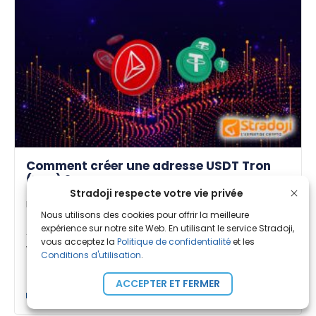
Comment créer une adresse USDT Tron
(TRX) ?
Stradoji respecte votre vie privée
Par
Amandine B.
| Publié le 26 Avr. 2024
Nous utilisons des cookies pour offrir la meilleure
expérience sur notre site Web. En utilisant le service Stradoji,
Afin de recevoir les USDT crédités dans votre
vous acceptez la
Politique de confidentialité
et les
wallet, il vous faut renseigner une adresse USDT
Conditions d'utilisation
.
Tron. Ce [...]
ACCEPTER ET FERMER
Guides Stradoji