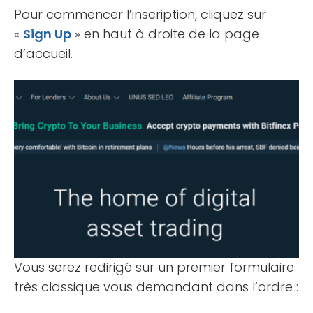
Pour commencer l’inscription, cliquez sur
«
Sign Up
» en haut à droite de la page
d’accueil.
Vous serez redirigé sur un premier formulaire
très classique vous demandant dans l’ordre :