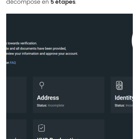
décompose en
5 étapes
.