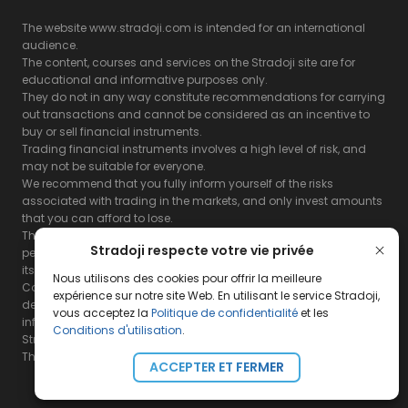
The website www.stradoji.com is intended for an international
audience.
The content, courses and services on the Stradoji site are for
educational and informative purposes only.
They do not in any way constitute recommendations for carrying
out transactions and cannot be considered as an incentive to
buy or sell financial instruments.
Trading financial instruments involves a high level of risk, and
may not be suitable for everyone.
We recommend that you fully inform yourself of the risks
associated with trading in the markets, and only invest amounts
that you can afford to lose.
The Stradoji site does not guarantee the results or the
Stradoji respecte votre vie privée
performance of products based on the information contained on
its site and its servers.
Nous utilisons des cookies pour offrir la meilleure
Consequently, the Stradoji site and its publishing company
expérience sur notre site Web. En utilisant le service Stradoji,
decline all responsibility in the use that may be made of this
vous acceptez la
Politique de confidentialité
et les
information and the consequences that may result therefrom.
Conditions d'utilisation
.
Stradoji Services are not authorized for US citizens or US residents.
The full legal notices are
available here.
ACCEPTER ET FERMER