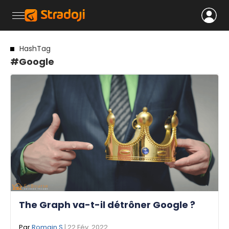
HashTag
#Google
The Graph va-t-il détrôner Google ?
Par
Romain S
| 22 Fév. 2022