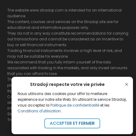
The website www.stradoji.com is intended for an international
audience.
The content, courses and services on the Stradoji site are for
educational and informative purposes only.
They do not in any way constitute recommendations for carrying
out transactions and cannot be considered as an incentive to
buy or sell financial instruments.
Trading financial instruments involves a high level of risk, and
may not be suitable for everyone.
We recommend that you fully inform yourself of the risks
associated with trading in the markets, and only invest amounts
that you can afford to lose.
The Stradoji site does not guarantee the results or the
Stradoji respecte votre vie privée
performance of products based on the information contained on
its site and its servers.
Nous utilisons des cookies pour offrir la meilleure
Consequently, the Stradoji site and its publishing company
expérience sur notre site Web. En utilisant le service Stradoji,
decline all responsibility in the use that may be made of this
vous acceptez la
Politique de confidentialité
et les
information and the consequences that may result therefrom.
Conditions d'utilisation
.
Stradoji Services are not authorized for US citizens or US residents.
The full legal notices are
available here.
ACCEPTER ET FERMER