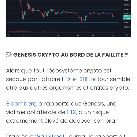
💥
GENESIS CRYPTO AU BORD DE LA FAILLITE ?
Alors que tout l’écosystème crypto est
secoué par l’affaire
FTX
et
SBF
, le tour semble
être aux autres organismes et entités crypto.
Bloomberg
a rapporté que Genesis, une
victime collatérale de
FTX
, a un risque
extrêmement élevé de déposer son bilan.
D’après le
Wall Street
Journal, le rapport dit