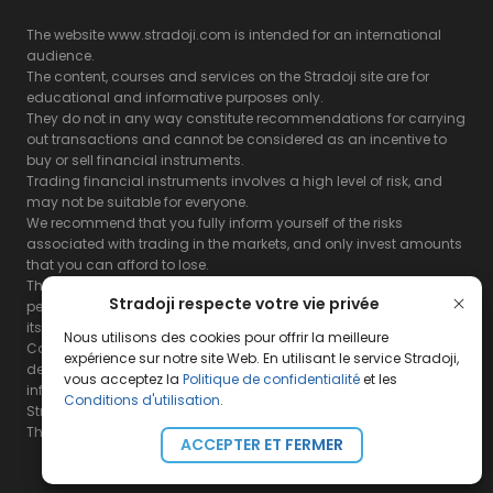
The website www.stradoji.com is intended for an international
audience.
The content, courses and services on the Stradoji site are for
educational and informative purposes only.
They do not in any way constitute recommendations for carrying
out transactions and cannot be considered as an incentive to
buy or sell financial instruments.
Trading financial instruments involves a high level of risk, and
may not be suitable for everyone.
We recommend that you fully inform yourself of the risks
associated with trading in the markets, and only invest amounts
that you can afford to lose.
The Stradoji site does not guarantee the results or the
Stradoji respecte votre vie privée
performance of products based on the information contained on
its site and its servers.
Nous utilisons des cookies pour offrir la meilleure
Consequently, the Stradoji site and its publishing company
expérience sur notre site Web. En utilisant le service Stradoji,
decline all responsibility in the use that may be made of this
vous acceptez la
Politique de confidentialité
et les
information and the consequences that may result therefrom.
Conditions d'utilisation
.
Stradoji Services are not authorized for US citizens or US residents.
The full legal notices are
available here.
ACCEPTER ET FERMER