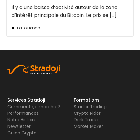
Il y a une baisse d’activité autour de la zone
d’intérêt principale du Bitcoin. Le prix se [...]
Edito Hebdo
Services Stradoji
Formations
Comment ça marche ?
Starter Trading
Performances
Crypto Rider
Notre Histoire
Dark Trader
Newsletter
Market Maker
Guide Crypto