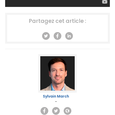
Partagez cet article :
Sylvain March
-