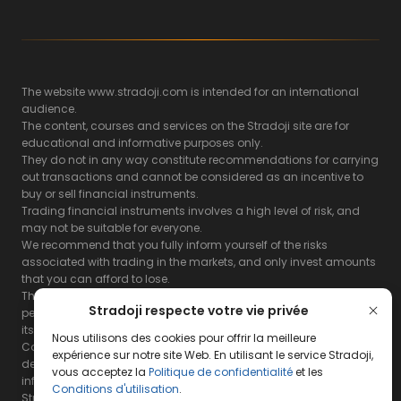
The website www.stradoji.com is intended for an international
audience.
The content, courses and services on the Stradoji site are for
educational and informative purposes only.
They do not in any way constitute recommendations for carrying
out transactions and cannot be considered as an incentive to
buy or sell financial instruments.
Trading financial instruments involves a high level of risk, and
may not be suitable for everyone.
We recommend that you fully inform yourself of the risks
associated with trading in the markets, and only invest amounts
that you can afford to lose.
The Stradoji site does not guarantee the results or the
Stradoji respecte votre vie privée
performance of products based on the information contained on
its site and its servers.
Nous utilisons des cookies pour offrir la meilleure
Consequently, the Stradoji site and its publishing company
expérience sur notre site Web. En utilisant le service Stradoji,
decline all responsibility in the use that may be made of this
vous acceptez la
Politique de confidentialité
et les
information and the consequences that may result therefrom.
Conditions d'utilisation
.
Stradoji Services are not authorized for US citizens or US residents.