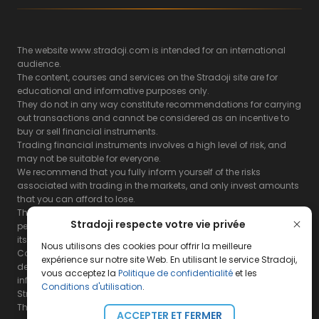
The website www.stradoji.com is intended for an international
audience.
The content, courses and services on the Stradoji site are for
educational and informative purposes only.
They do not in any way constitute recommendations for carrying
out transactions and cannot be considered as an incentive to
buy or sell financial instruments.
Trading financial instruments involves a high level of risk, and
may not be suitable for everyone.
We recommend that you fully inform yourself of the risks
associated with trading in the markets, and only invest amounts
that you can afford to lose.
The Stradoji site does not guarantee the results or the
Stradoji respecte votre vie privée
performance of products based on the information contained on
its site and its servers.
Nous utilisons des cookies pour offrir la meilleure
Consequently, the Stradoji site and its publishing company
expérience sur notre site Web. En utilisant le service Stradoji,
decline all responsibility in the use that may be made of this
vous acceptez la
Politique de confidentialité
et les
information and the consequences that may result therefrom.
Conditions d'utilisation
.
Stradoji Services are not authorized for US citizens or US residents.
The full legal notices are
available here.
ACCEPTER ET FERMER