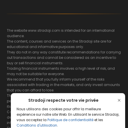
The website www.stradoji.com is intended for an international
audience.
The content, courses and services on the Stradoji site are for
educational and informative purposes only.
They do not in any way constitute recommendations for carrying
out transactions and cannot be considered as an incentive to
buy or sell financial instruments.
Trading financial instruments involves a high level of risk, and
may not be suitable for everyone.
We recommend that you fully inform yourself of the risks
associated with trading in the markets, and only invest amounts
that you can afford to lose.
The Stradoji site does not guarantee the results or the
Stradoji respecte votre vie privée
performance of products based on the information contained on
its site and its servers.
Nous utilisons des cookies pour offrir la meilleure
Consequently, the Stradoji site and its publishing company
expérience sur notre site Web. En utilisant le service Stradoji,
decline all responsibility in the use that may be made of this
vous acceptez la
Politique de confidentialité
et les
information and the consequences that may result therefrom.
Conditions d'utilisation
.