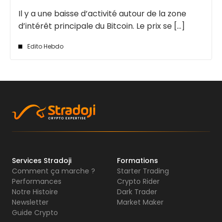
Il y a une baisse d’activité autour de la zone
d’intérêt principale du Bitcoin. Le prix se [...]
Edito Hebdo
Services Stradoji
Formations
Comment ça marche ?
Starter Trading
Performances
Crypto Rider
Notre Histoire
Dark Trader
Newsletter
Market Maker
Guide Crypto