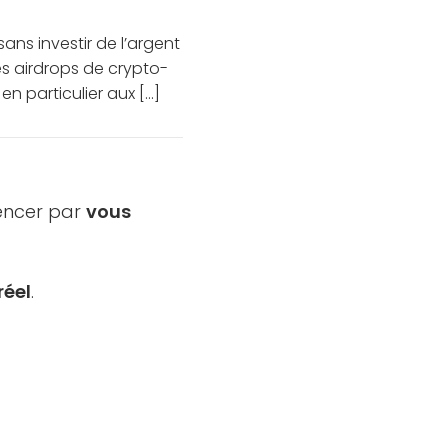
ns investir de l’argent
Les airdrops de crypto-
particulier aux [...]
mencer par
vous
réel
.