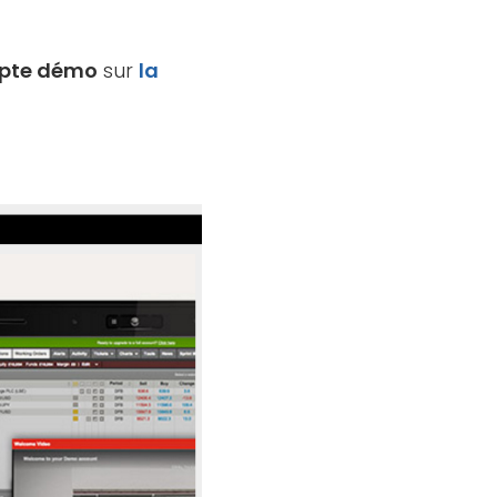
mpte démo
sur
la