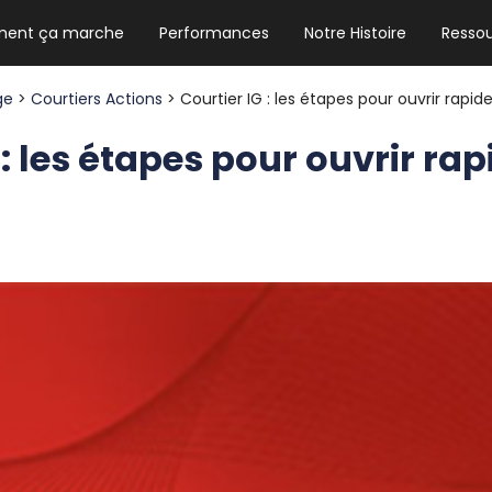
ent ça marche
Performances
Notre Histoire
Resso
NEWSLETTER HEBDO
Les news crypto dont vous avez besoin
age
>
Courtiers Actions
> Courtier IG : les étapes pour ouvrir ra
 : les étapes pour ouvrir r
GUIDE CRYPTO STRADOJI
Le guide ultime pour débuter dans les
cryptomonnaies