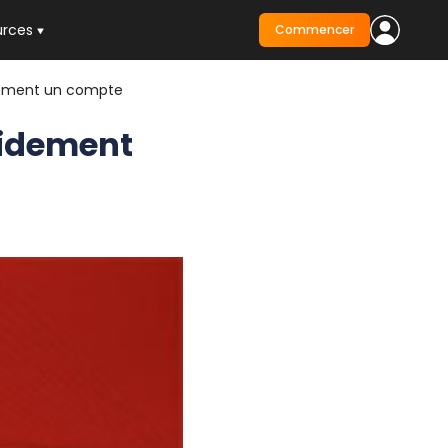
urces
Commencer
pidement un compte
apidement