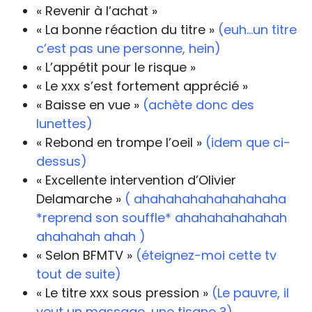
« Revenir à l’achat »
« La bonne réaction du titre »
(euh…un titre
c’est pas une personne, hein)
« L’appétit pour le risque »
« Le xxx s’est fortement apprécié »
« Baisse en vue »
(achète donc des
lunettes)
« Rebond en trompe l’oeil »
(idem que ci-
dessus)
« Excellente intervention d’Olivier
Delamarche »
( ahahahahahahahahaha
*reprend son souffle* ahahahahahahah
ahahahah ahah )
« Selon BFMTV »
(éteignez-moi cette tv
tout de suite)
« Le titre xxx sous pression »
(Le pauvre, il
veut un massage, une tisane ?)