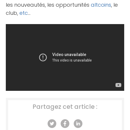
les nouveautés, les opportunités
altcoins
, le
club,
etc
…
Partagez cet article :