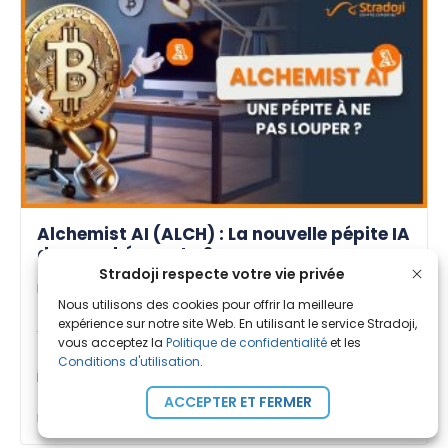
Alchemist AI (ALCH) : La nouvelle pépite IA
du marché crypto ?
Stradoji respecte votre vie privée
Par
Amandine B.
| Publié le 20 Mar. 2025
Nous utilisons des cookies pour offrir la meilleure
Alchemist AI (ALCH) est-il le projet qui va
expérience sur notre site Web. En utilisant le service Stradoji,
vous acceptez la
Politique de confidentialité
et les
révolutionner la crypto IA ? En combinant
Conditions d'utilisation
.
intelligence [...]
ACCEPTER ET FERMER
Apprentissage