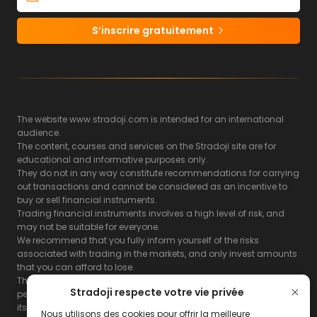
S’inscrire gratuitement
The website www.stradoji.com is intended for an international
audience.
The content, courses and services on the Stradoji site are for
educational and informative purposes only.
They do not in any way constitute recommendations for carrying
out transactions and cannot be considered as an incentive to
buy or sell financial instruments.
Trading financial instruments involves a high level of risk, and
may not be suitable for everyone.
We recommend that you fully inform yourself of the risks
associated with trading in the markets, and only invest amounts
that you can afford to lose.
The Stradoji site does not guarantee the results or the
Stradoji respecte votre vie privée
performance of products based on the information contained on
its site and its servers.
Nous utilisons des cookies pour offrir la meilleure