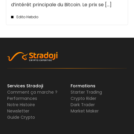
d’intérêt principale du Bitcoin. Le prix se [...]
Edito Hebdo
Services Stradoji
Formations
Comment ça marche ?
Starter Trading
Performances
Crypto Rider
Notre Histoire
Dark Trader
Newsletter
Market Maker
Guide Crypto