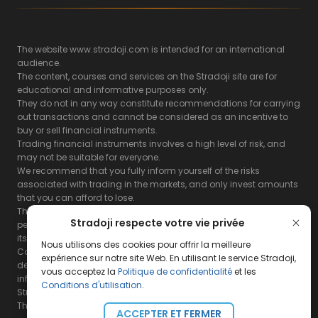
The website www.stradoji.com is intended for an international
audience.
The content, courses and services on the Stradoji site are for
educational and informative purposes only.
They do not in any way constitute recommendations for carrying
out transactions and cannot be considered as an incentive to
buy or sell financial instruments.
Trading financial instruments involves a high level of risk, and
may not be suitable for everyone.
We recommend that you fully inform yourself of the risks
associated with trading in the markets, and only invest amounts
that you can afford to lose.
The Stradoji site does not guarantee the results or the
Stradoji respecte votre vie privée
performance of products based on the information contained on
its site and its servers.
Nous utilisons des cookies pour offrir la meilleure
Consequently, the Stradoji site and its publishing company
expérience sur notre site Web. En utilisant le service Stradoji,
decline all responsibility in the use that may be made of this
vous acceptez la
Politique de confidentialité
et les
information and the consequences that may result therefrom.
Conditions d'utilisation
.
Stradoji Services are not authorized for US citizens or US residents.
The full legal notices are
available here.
ACCEPTER ET FERMER