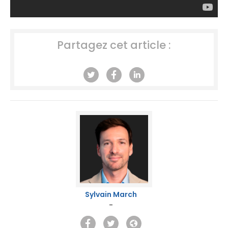
Partagez cet article :
Sylvain March
-