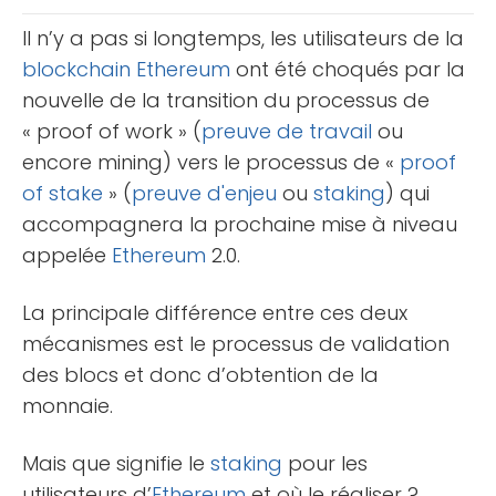
connaît aussi des [...]
Il n’y a pas si longtemps, les utilisateurs de la
blockchain
Ethereum
ont été choqués par la
nouvelle de la transition du processus de
« proof of work » (
preuve de travail
ou
encore mining) vers le processus de «
proof
of stake
» (
preuve d'enjeu
ou
staking
) qui
accompagnera la prochaine mise à niveau
appelée
Ethereum
2.0.
La principale différence entre ces deux
mécanismes est le processus de validation
des blocs et donc d’obtention de la
monnaie.
Mais que signifie le
staking
pour les
utilisateurs d’
Ethereum
et où le réaliser ?