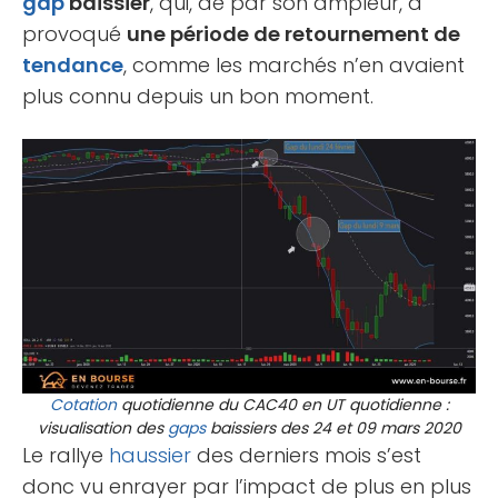
gap
baissier
, qui, de par son ampleur, a
provoqué
une période de retournement de
tendance
, comme les marchés n’en avaient
plus connu depuis un bon moment.
Cotation
quotidienne du CAC40 en UT quotidienne :
visualisation des
gaps
baissiers des 24 et 09 mars 2020
Le rallye
haussier
des derniers mois s’est
donc vu enrayer par l’impact de plus en plus