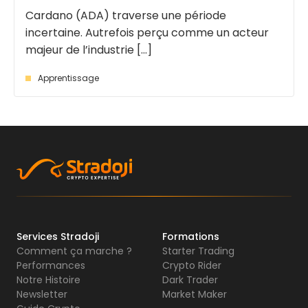
Cardano (ADA) traverse une période
incertaine. Autrefois perçu comme un acteur
majeur de l’industrie [...]
Apprentissage
Services Stradoji
Formations
Comment ça marche ?
Starter Trading
Performances
Crypto Rider
Notre Histoire
Dark Trader
Newsletter
Market Maker