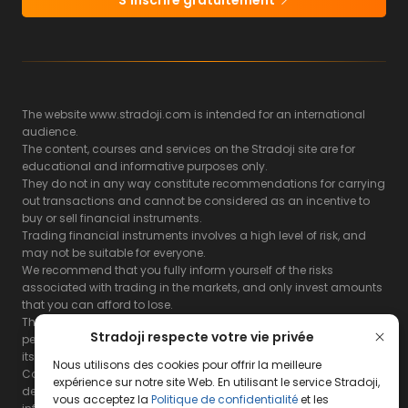
The website www.stradoji.com is intended for an international
audience.
The content, courses and services on the Stradoji site are for
educational and informative purposes only.
They do not in any way constitute recommendations for carrying
out transactions and cannot be considered as an incentive to
buy or sell financial instruments.
Trading financial instruments involves a high level of risk, and
may not be suitable for everyone.
We recommend that you fully inform yourself of the risks
associated with trading in the markets, and only invest amounts
that you can afford to lose.
The Stradoji site does not guarantee the results or the
Stradoji respecte votre vie privée
performance of products based on the information contained on
its site and its servers.
Nous utilisons des cookies pour offrir la meilleure
Consequently, the Stradoji site and its publishing company
expérience sur notre site Web. En utilisant le service Stradoji,
decline all responsibility in the use that may be made of this
vous acceptez la
Politique de confidentialité
et les