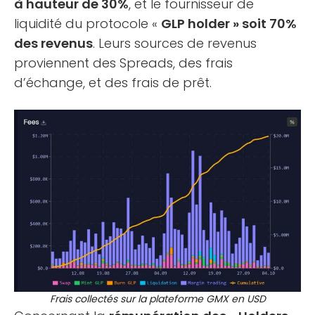
à hauteur de 30%
, et le fournisseur de
liquidité du protocole «
GLP holder » soit 70%
des revenus
. Leurs sources de revenus
proviennent des Spreads, des frais
d’échange, et des frais de prêt.
Frais collectés sur la plateforme GMX en USD