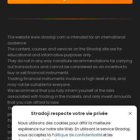
The website www.stradoji.com is intended for an international
audience.
The content, courses and services on the Stradoji site are for
educational and informative purposes only.
They do not in any way constitute recommendations for carrying
out transactions and cannot be considered as an incentive to
buy or sell financial instruments.
Trading financial instruments involves a high level of risk, and
may not be suitable for everyone.
We recommend that you fully inform yourself of the risks
associated with trading in the markets, and only invest amounts
that you can afford to lose.
The Stradoji site does not guarantee the results or the
Stradoji respecte votre vie privée
performance of products based on the information contained on
its site and its servers.
Nous utilisons des cookies pour offrir la meilleure
Consequently, the Stradoji site and its publishing company
expérience sur notre site Web. En utilisant le service Stradoji,
decline all responsibility in the use that may be made of this
vous acceptez la
Politique de confidentialité
et les
information and the consequences that may result therefrom.