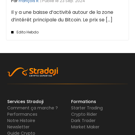
Par
François R.
| Publié le 23 Sep. 2024
Il y a une baisse d’activité autour de la zone
d’intérêt principale du Bitcoin. Le prix se [...]
Edito Hebdo
Services Stradoji
Formations
Comment ça marche ?
Starter Trading
Performances
Crypto Rider
Notre Histoire
Dark Trader
Newsletter
Market Maker
Guide Crypto