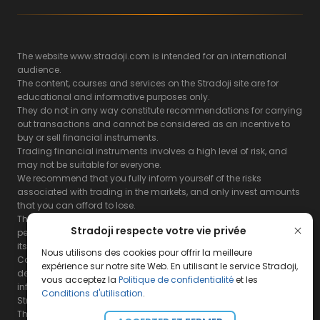
The website www.stradoji.com is intended for an international
audience.
The content, courses and services on the Stradoji site are for
educational and informative purposes only.
They do not in any way constitute recommendations for carrying
out transactions and cannot be considered as an incentive to
buy or sell financial instruments.
Trading financial instruments involves a high level of risk, and
may not be suitable for everyone.
We recommend that you fully inform yourself of the risks
associated with trading in the markets, and only invest amounts
that you can afford to lose.
The Stradoji site does not guarantee the results or the
Stradoji respecte votre vie privée
performance of products based on the information contained on
its site and its servers.
Nous utilisons des cookies pour offrir la meilleure
Consequently, the Stradoji site and its publishing company
expérience sur notre site Web. En utilisant le service Stradoji,
decline all responsibility in the use that may be made of this
vous acceptez la
Politique de confidentialité
et les
information and the consequences that may result therefrom.
Conditions d'utilisation
.
Stradoji Services are not authorized for US citizens or US residents.
The full legal notices are
available here.