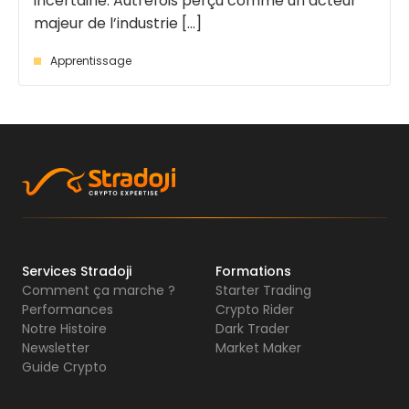
incertaine. Autrefois perçu comme un acteur
majeur de l’industrie [...]
Apprentissage
Services Stradoji
Formations
Comment ça marche ?
Starter Trading
Performances
Crypto Rider
Notre Histoire
Dark Trader
Newsletter
Market Maker
Guide Crypto