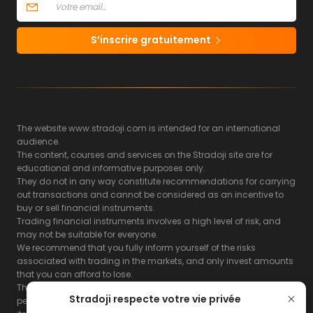
S’inscrire gratuitement
The website www.stradoji.com is intended for an international
audience.
The content, courses and services on the Stradoji site are for
educational and informative purposes only.
They do not in any way constitute recommendations for carrying
out transactions and cannot be considered as an incentive to
buy or sell financial instruments.
Trading financial instruments involves a high level of risk, and
may not be suitable for everyone.
We recommend that you fully inform yourself of the risks
associated with trading in the markets, and only invest amounts
that you can afford to lose.
The Stradoji site does not guarantee the results or the
Stradoji respecte votre vie privée
performance of products based on the information contained on