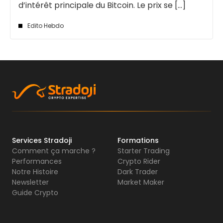
d’intérêt principale du Bitcoin. Le prix se [...]
Edito Hebdo
Services Stradoji
Formations
Comment ça marche ?
Starter Trading
Performances
Crypto Rider
Notre Histoire
Dark Trader
Newsletter
Market Maker
Guide Crypto