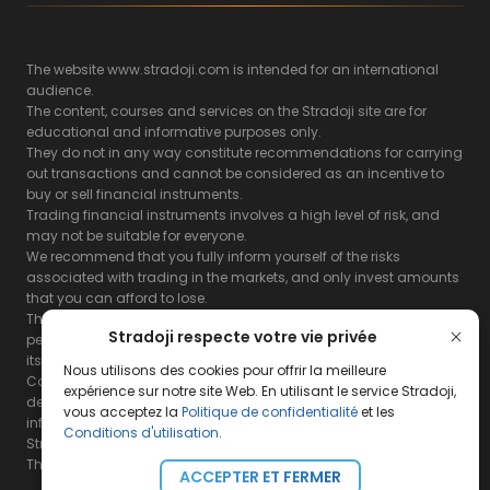
The website www.stradoji.com is intended for an international
audience.
The content, courses and services on the Stradoji site are for
educational and informative purposes only.
They do not in any way constitute recommendations for carrying
out transactions and cannot be considered as an incentive to
buy or sell financial instruments.
Trading financial instruments involves a high level of risk, and
may not be suitable for everyone.
We recommend that you fully inform yourself of the risks
associated with trading in the markets, and only invest amounts
that you can afford to lose.
The Stradoji site does not guarantee the results or the
Stradoji respecte votre vie privée
performance of products based on the information contained on
its site and its servers.
Nous utilisons des cookies pour offrir la meilleure
Consequently, the Stradoji site and its publishing company
expérience sur notre site Web. En utilisant le service Stradoji,
decline all responsibility in the use that may be made of this
vous acceptez la
Politique de confidentialité
et les
information and the consequences that may result therefrom.
Conditions d'utilisation
.
Stradoji Services are not authorized for US citizens or US residents.
The full legal notices are
available here.
ACCEPTER ET FERMER