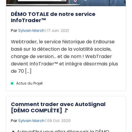
DÉMO TOTALE de notre service
InfoTrader™
Par
Sylvain March
| 17 Juin. 2021
Webtrader, le service historique de EnBourse
basé sur la détection de la volatilité sociale,
change de version… et de nom ! WebTrader
devient InfoTrader™ et intègre désormais plus
de 70 [...]
Actus du Projet
Comment trader avec AutoSignal
[DÉMO COMPLÈTE] 🚩
Par
Sylvain March
| 09 Oct. 2020
🔥 Aujourd’hui vous allez découvrir la DÉMO