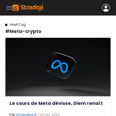
HashTag
#Meta-crypto
Le cours de Meta dévisse, Diem renaît
Par
Amandine B.
| 03 Fév. 2022