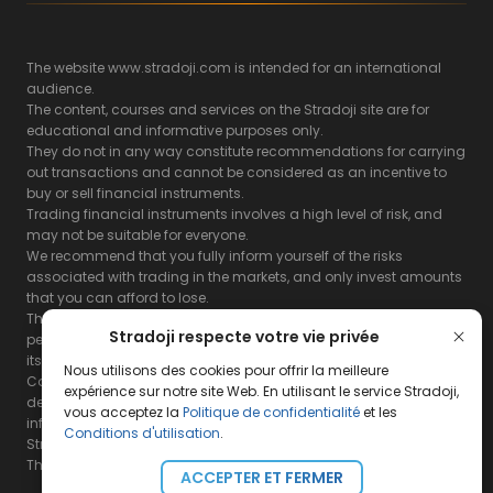
The website www.stradoji.com is intended for an international
audience.
The content, courses and services on the Stradoji site are for
educational and informative purposes only.
They do not in any way constitute recommendations for carrying
out transactions and cannot be considered as an incentive to
buy or sell financial instruments.
Trading financial instruments involves a high level of risk, and
may not be suitable for everyone.
We recommend that you fully inform yourself of the risks
associated with trading in the markets, and only invest amounts
that you can afford to lose.
The Stradoji site does not guarantee the results or the
Stradoji respecte votre vie privée
performance of products based on the information contained on
its site and its servers.
Nous utilisons des cookies pour offrir la meilleure
Consequently, the Stradoji site and its publishing company
expérience sur notre site Web. En utilisant le service Stradoji,
decline all responsibility in the use that may be made of this
vous acceptez la
Politique de confidentialité
et les
information and the consequences that may result therefrom.
Conditions d'utilisation
.
Stradoji Services are not authorized for US citizens or US residents.
The full legal notices are
available here.
ACCEPTER ET FERMER