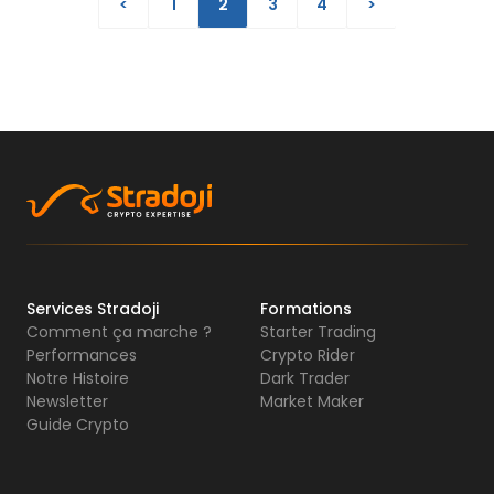
<
1
2
3
4
>
Services Stradoji
Formations
Comment ça marche ?
Starter Trading
Performances
Crypto Rider
Notre Histoire
Dark Trader
Newsletter
Market Maker
Guide Crypto