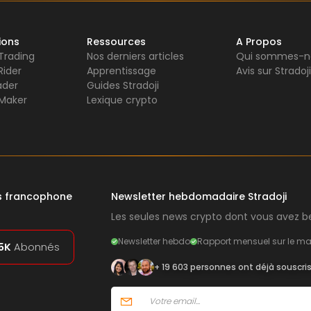
ions
Ressources
A Propos
 Trading
Nos derniers articles
Qui sommes-n
Rider
Apprentissage
Avis sur Stradoji
ader
Guides Stradoji
Maker
Lexique crypto
rs francophone
Newsletter hebdomadaire Stradoji
Les seules news crypto dont vous avez be
Newsletter hebdo
Rapport mensuel sur le ma
5K
Abonnés
+ 19 603 personnes ont déjà souscri