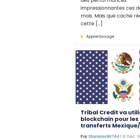
des performances
impressionnantes ces d
mois. Mais que cache r
cette [...]
Apprentissage
Tribal Credit va utili
blockchain pour les
transferts Mexique
Par
Stanislas96744
| 15 Déc. 