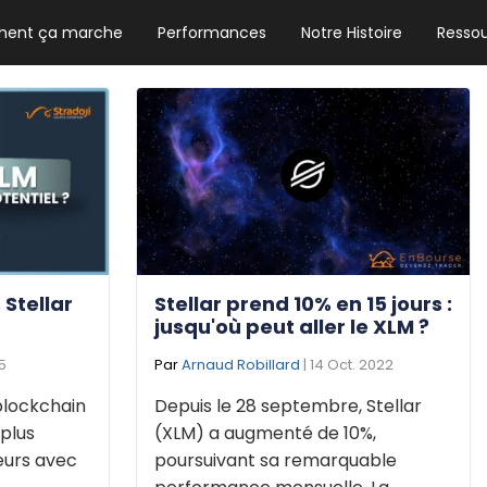
ent ça marche
Performances
Notre Histoire
Resso
NEWSLETTER HEBDO
Les news crypto dont vous avez besoin
GUIDE CRYPTO STRADOJI
Le guide ultime pour débuter dans les
cryptomonnaies
 Stellar
Stellar prend 10% en 15 jours :
jusqu'où peut aller le XLM ?
5
Par
Arnaud Robillard
| 14 Oct. 2022
 blockchain
Depuis le 28 septembre, Stellar
 plus
(XLM) a augmenté de 10%,
seurs avec
poursuivant sa remarquable