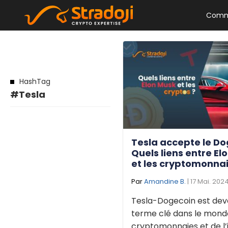
Comm
HashTag
#Tesla
Tesla accepte le Do
Quels liens entre El
et les cryptomonnai
Par
Amandine B.
| 17 Mai. 202
Tesla-Dogecoin est dev
terme clé dans le mond
cryptomonnaies et de l’