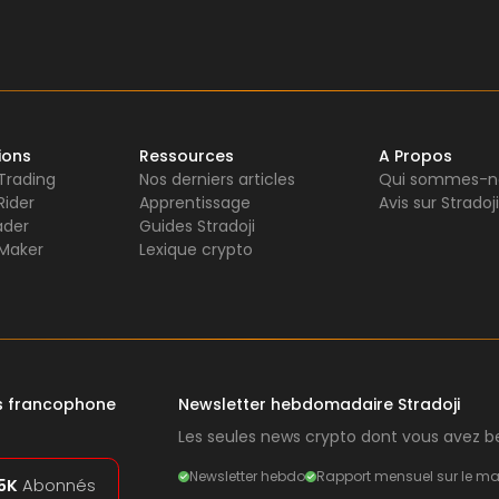
ions
Ressources
A Propos
 Trading
Nos derniers articles
Qui sommes-n
Rider
Apprentissage
Avis sur Stradoji
ader
Guides Stradoji
Maker
Lexique crypto
rs francophone
Newsletter hebdomadaire Stradoji
Les seules news crypto dont vous avez be
Newsletter hebdo
Rapport mensuel sur le ma
5K
Abonnés