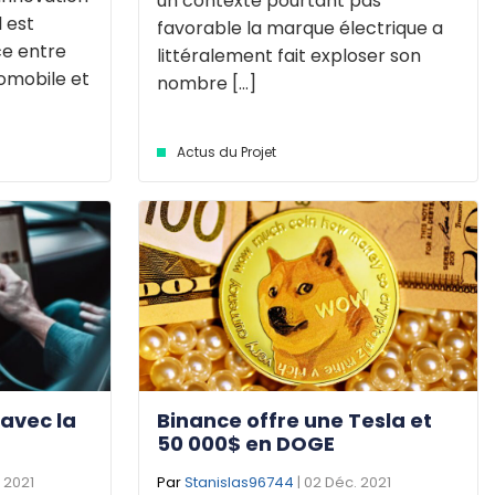
un contexte pourtant pas
 est
favorable la marque électrique a
ce entre
littéralement fait exploser son
omobile et
nombre [...]
Actus du Projet
e avec la
Binance offre une Tesla et
50 000$ en DOGE
. 2021
Par
Stanislas96744
| 02 Déc. 2021