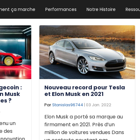
ent ça marche
Performances
Notre Histoire
Resso
NEWSLETTER HEBDO
Les news crypto dont vous avez besoin
GUIDE CRYPTO STRADOJI
Le guide ultime pour débuter dans les
cryptomonnaies
gecoin :
Nouveau record pour Tesla
on Musk
et Elon Musk en 2021
es ?
Par
Stanislas96744
| 03 Jan. 2022
4
Elon Musk a porté sa marque au
enu un
firmament en 2021. Près d’un
e des
million de voitures vendues Dans
innovation