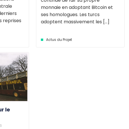
continue de fuir sa propre
ntrale
monnaie en adoptant Bitcoin et
erniers
ses homologues. Les turcs
rs reprises
adoptent massivement les [...]
Actus du Projet
r le
1