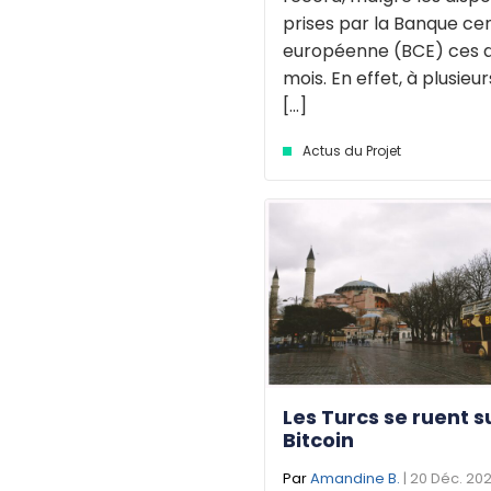
prises par la Banque ce
européenne (BCE) ces d
mois. En effet, à plusieu
[...]
Actus du Projet
Les Turcs se ruent su
Bitcoin
Par
Amandine B.
| 20 Déc. 202