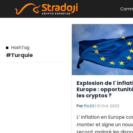
Comm
HashTag
#Turquie
Explosion de l' infla
Europe : opportunit
les cryptos ?
Par
Flo33
| 01 Oct. 2022
L’ inflation en Europe c
monter et signe un nou
record, malgré les dispo