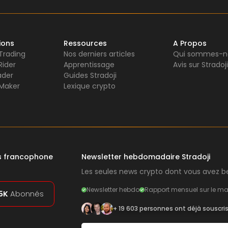
ions
Ressources
A Propos
 Trading
Nos derniers articles
Qui sommes-n
Rider
Apprentissage
Avis sur Stradoji
ader
Guides Stradoji
Maker
Lexique crypto
rs francophone
Newsletter hebdomadaire Stradoji
Les seules news crypto dont vous avez be
Newsletter hebdo
Rapport mensuel sur le ma
5K
Abonnés
+ 19 603 personnes ont déjà souscri