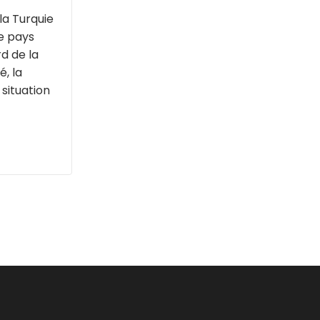
la Turquie
e pays
d de la
é, la
situation