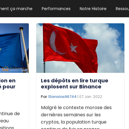
ent ça marche
Performances
Notre Histoire
Resso
NEWSLETTER HEBDO
Les news crypto dont vous avez besoin
GUIDE CRYPTO STRADOJI
Le guide ultime pour débuter dans les
cryptomonnaies
tion en
Les dépôts en lire turque
é pour
explosent sur Binance
Par
Stanislas96744
| 07 Jan. 2022
Malgré le contexte morose des
ontinue de
dernières semaines sur les
veau
cryptos, la population turque
sitions