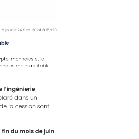
 à jour le 24 Sep. 2024 à 15h28
able
crypto-monnaies et le
nnaies moins rentable.
 l’ingénierie
laré dans un
 de la cession sont
a fin du mois de juin