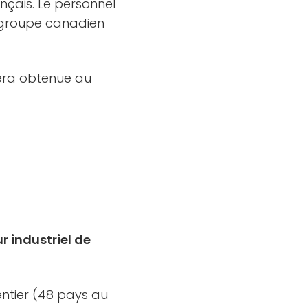
ançais. Le personnel
u groupe canadien
sera obtenue au
ur industriel de
entier (48 pays au