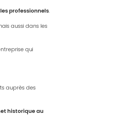
 les professionnels
.
mais aussi dans les
ntreprise qui
its auprès des
t historique au