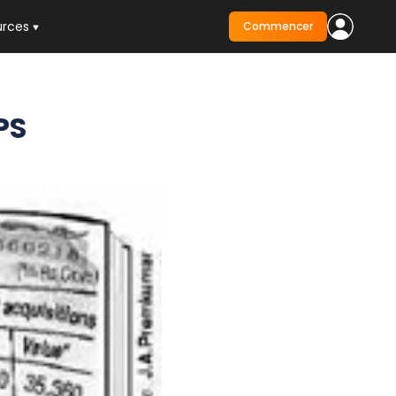
urces
Commencer
PS