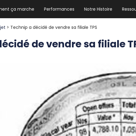
ent ça marche
Performances
Notre Histoire
Resso
NEWSLETTER HEBDO
Les news crypto dont vous avez besoin
ojet
> Technip a décidé de vendre sa filiale TPS
écidé de vendre sa filiale T
GUIDE CRYPTO STRADOJI
Le guide ultime pour débuter dans les
cryptomonnaies