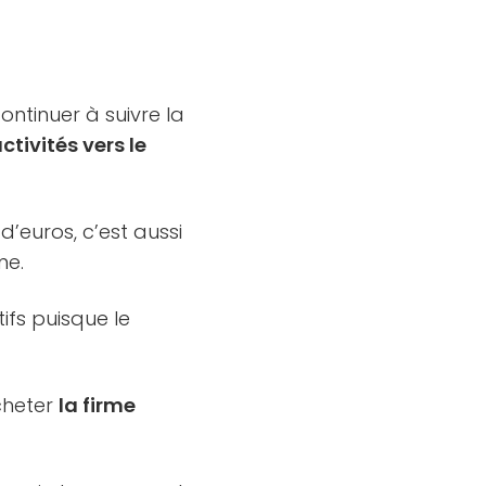
ontinuer à suivre la
ctivités vers le
d’euros, c’est aussi
me.
ifs puisque le
cheter
la firme