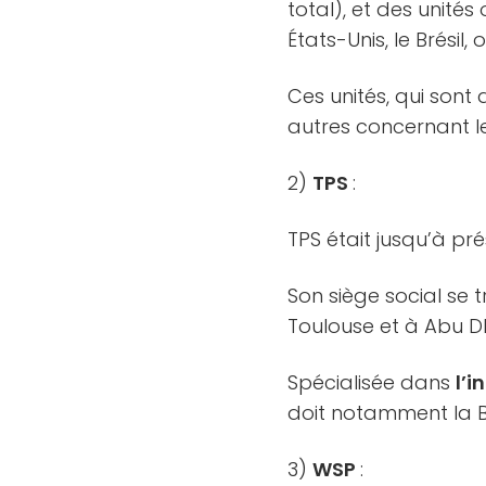
total), et des unité
États-Unis, le Brésil, o
Ces unités, qui son
autres concernant le
2)
TPS
:
TPS était jusqu’à pré
Son siège social se t
Toulouse et à Abu D
Spécialisée dans
l’i
doit notamment la B
3)
WSP
: