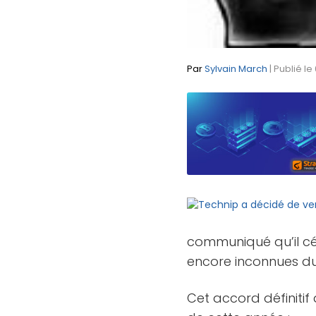
Par
Sylvain March
| Publié l
communiqué qu’il céd
encore inconnues du
Cet accord définitif