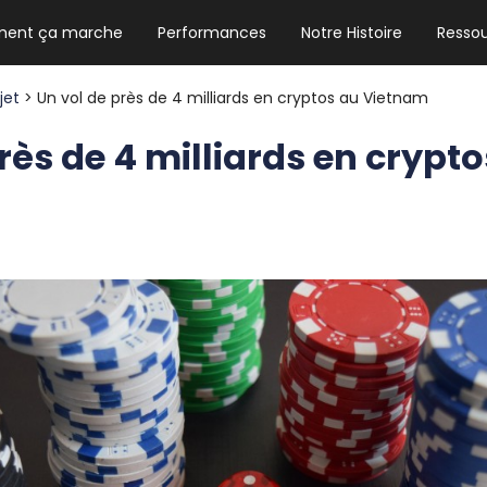
ent ça marche
Performances
Notre Histoire
Resso
NEWSLETTER HEBDO
Les news crypto dont vous avez besoin
ojet
> Un vol de près de 4 milliards en cryptos au Vietnam
rès de 4 milliards en crypt
GUIDE CRYPTO STRADOJI
Le guide ultime pour débuter dans les
cryptomonnaies