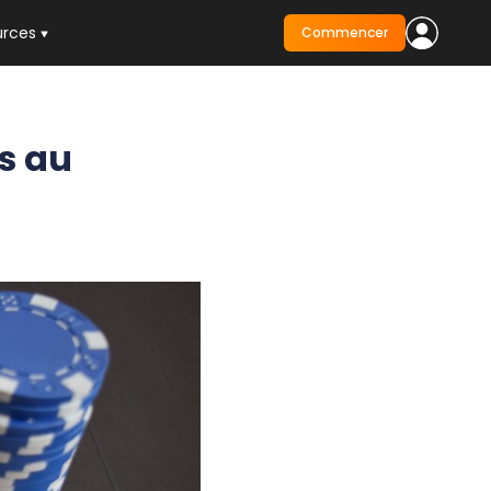
urces
Commencer
os au