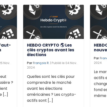
Faut-
HEBDO CRYPTO 🌎 Les
HEBDO
n
clés cryptos avant les
nouve
élections
Par
Fran
2024
 25 Nov.
Par
François R.
| Publié le 04 Nov.
2024
Le mar
eut
Quelles sont les clés pour
actifs 
sière ?
comprendre le marché
change
ient
avant les élections
fond e
[...]
américaines ? Les crypto-
même de
actifs sont [...]