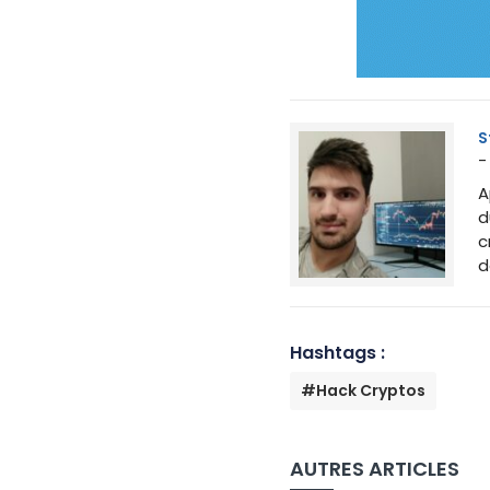
S
-
A
d
c
d
Hashtags :
#Hack Cryptos
AUTRES ARTICLES