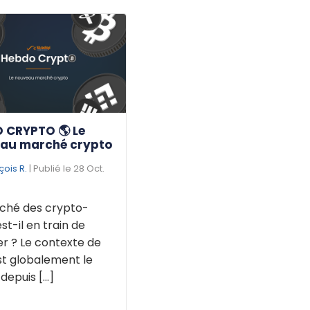
 CRYPTO 🌎 Le
au marché crypto
çois R.
| Publié le 28 Oct.
ché des crypto-
est-il en train de
r ? Le contexte de
st globalement le
puis [...]