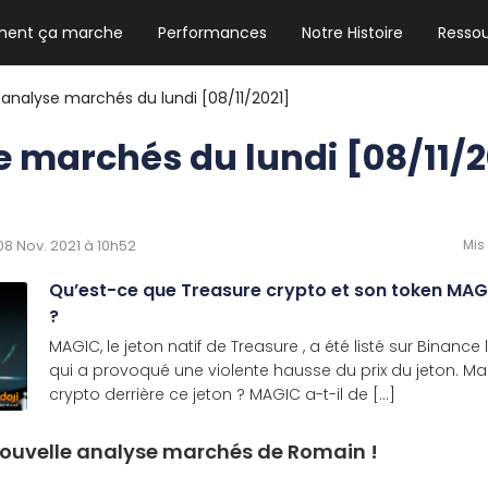
ent ça marche
Performances
Notre Histoire
Resso
NEWSLETTER HEBDO
Les news crypto dont vous avez besoin
L'analyse marchés du lundi [08/11/2021]
e marchés du lundi [08/11/2
GUIDE CRYPTO STRADOJI
Le guide ultime pour débuter dans les
 08 Nov. 2021 à 10h52
Mis
cryptomonnaies
Qu’est-ce que Treasure crypto et son token MAG
?
MAGIC, le jeton natif de Treasure , a été listé sur Binanc
qui a provoqué une violente hausse du prix du jeton. Mais
crypto derrière ce jeton ? MAGIC a-t-il de [...]
 nouvelle analyse marchés de Romain !