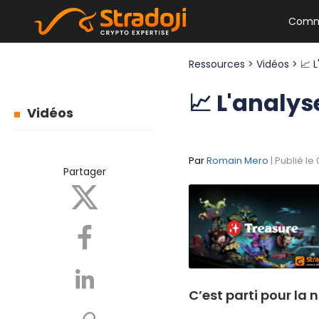
Comm
Ressources
>
Vidéos
> 📈 
📈 L'analys
Vidéos
Par
Romain Mero
| Publié le
Partager
C’est parti pour la