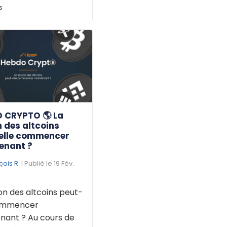
s
 CRYPTO 🌎 La
 des altcoins
elle commencer
enant ?
çois R.
| Publié le 19 Fév.
on des altcoins peut-
commencer
nant ? Au cours de