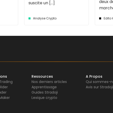
deux d
suscite un [...]
marché 
Analyse Crypto
Edito
ions
Ressources
A Propos
 Trading
Nos derniers articles
Qui sommes-n
Rider
Apprentissage
Avis sur Stradoji
ader
Guides Stradoji
Maker
Lexique crypto