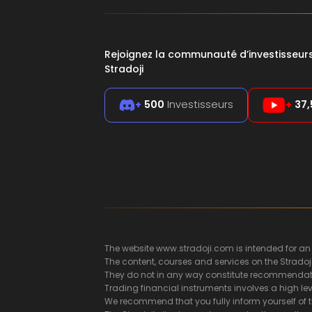
Rejoignez la communauté d’investisseu
Stradoji
+
500
Investisseurs
+
37,
The website www.stradoji.com is intended for an
The content, courses and services on the Stradoj
They do not in any way constitute recommendatio
Trading financial instruments involves a high leve
We recommend that you fully inform yourself of t