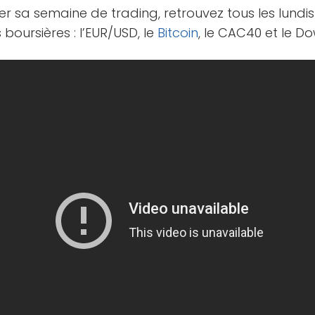
 sa semaine de trading, retrouvez tous les lundis
 boursières : l’EUR/USD, le
Bitcoin
, le CAC40 et le Do