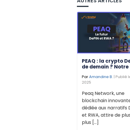
AUTRES ARTICLES
PEAQ : la crypto D
de demain ? Notre
Par
Amandine B.
| Publié 
2025
Peaq Network, une
blockchain innovant
dédiée aux narratifs 
et RWA, attire de plu
plus [...]