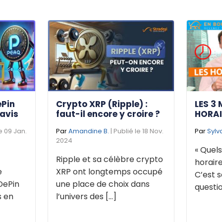
ePin
Crypto XRP (Ripple) :
LES 3 
 avis
faut-il encore y croire ?
HORAI
le 09 Jan.
Par
Amandine B.
| Publié le 18 Nov.
Par
Sylv
2024
« Quels
Ripple et sa célèbre crypto
horaire
e
XRP ont longtemps occupé
C’est s
DePin
une place de choix dans
questio
s en
l’univers des [...]