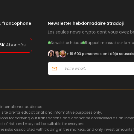
rs francophone
Newsletter hebdomadaire Stradoji
Les seules news crypto dont vous avez be
Newsletter hebdo
Rapport mensuel sur le ma
5K
Abonnés
+ 19 603 personnes ont déjà souscri
 international audience.
i site are for educational and informative purposes only.
ns for carrying out transactions and cannot be considered as an incentiv
l of risk, and may not be suitable for everyone.
he risks associated with trading in the markets, and only invest amounts t