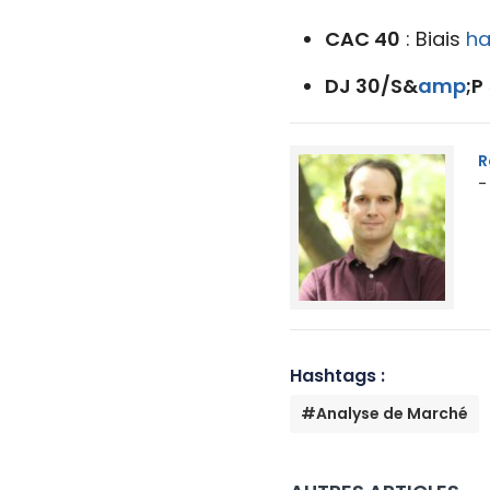
CAC 40
: Biais
ha
DJ 30/S&
amp
;P
R
-
Hashtags :
#Analyse de Marché