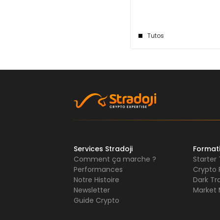
Tutos
Services Stradoji
Format
Comment ça marche ?
Starter
Performances
Crypto 
Notre Histoire
Dark Tr
Newsletter
Market 
Guide Crypto