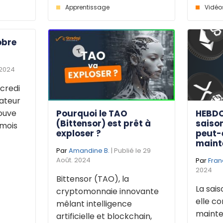
Apprentissage
Vidéo
obre
 2024
credi
dateur
Pourquoi le TAO
HEBDO
rouve
(Bittensor) est prêt à
saison
 mois
exploser ?
peut-
maint
Par
Amandine B.
| Publié le 29
Août. 2024
Par
Fran
2024
Bittensor (TAO), la
La sais
cryptomonnaie innovante
elle 
mêlant intelligence
mainte
artificielle et blockchain,