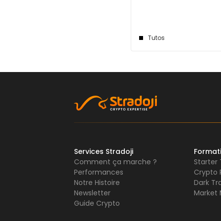
Tutos
Services Stradoji
Format
Comment ça marche ?
Starter
Performances
Crypto 
Notre Histoire
Dark Tr
Newsletter
Market 
Guide Crypto