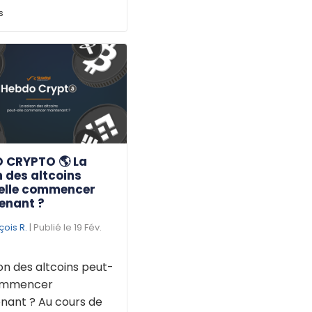
s
 CRYPTO 🌎 La
 des altcoins
elle commencer
enant ?
çois R.
| Publié le 19 Fév.
on des altcoins peut-
commencer
nant ? Au cours de