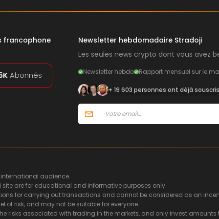
rs francophone
Newsletter hebdomadaire Stradoji
Les seules news crypto dont vous avez be
Newsletter hebdo
Rapport mensuel sur le ma
5K
Abonnés
+ 19 603 personnes ont déjà souscri
 international audience.
i site are for educational and informative purposes only.
ns for carrying out transactions and cannot be considered as an incentiv
l of risk, and may not be suitable for everyone.
he risks associated with trading in the markets, and only invest amounts t