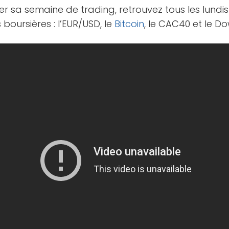
 sa semaine de trading, retrouvez tous les lundis
 boursières : l’EUR/USD, le
Bitcoin
, le CAC40 et le Do