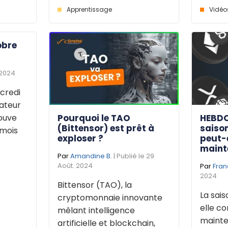
Apprentissage
Vidéo
obre
 2024
credi
dateur
Pourquoi le TAO
HEBDO
rouve
(Bittensor) est prêt à
saison
 mois
exploser ?
peut-
maint
Par
Amandine B.
| Publié le 29
Août. 2024
Par
Fran
2024
Bittensor (TAO), la
La sais
cryptomonnaie innovante
elle 
mêlant intelligence
mainte
artificielle et blockchain,