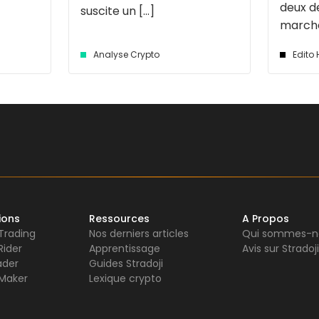
deux d
suscite un [...]
marché 
Analyse Crypto
Edito
ions
Ressources
A Propos
 Trading
Nos derniers articles
Qui sommes-n
Rider
Apprentissage
Avis sur Stradoji
ader
Guides Stradoji
Maker
Lexique crypto