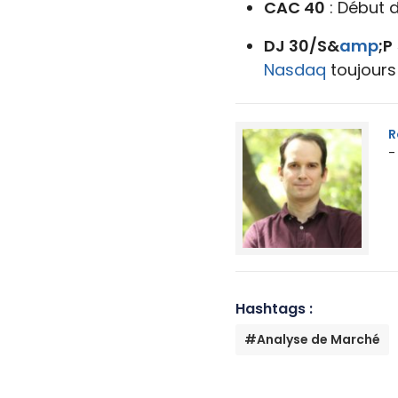
CAC 40
: Début 
DJ 30/S&
amp
;P
Nasdaq
toujour
R
-
Hashtags :
#Analyse de Marché