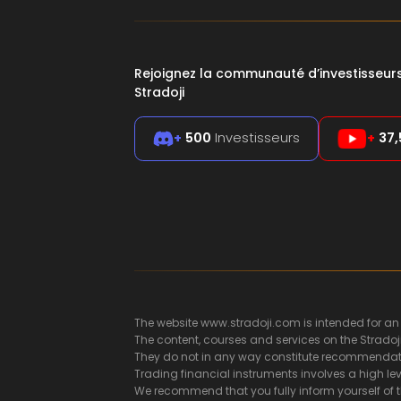
Rejoignez la communauté d’investisseu
Stradoji
+
500
Investisseurs
+
37,
The website www.stradoji.com is intended for an
The content, courses and services on the Stradoj
They do not in any way constitute recommendatio
Trading financial instruments involves a high leve
We recommend that you fully inform yourself of t