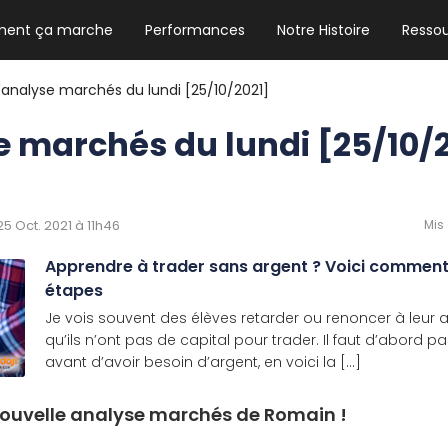
ent ça marche
Performances
Notre Histoire
Resso
NEWSLETTER HEBDO
Les news crypto dont vous avez besoin
L'analyse marchés du lundi [25/10/2021]
se marchés du lundi [25/10/
GUIDE CRYPTO STRADOJI
Le guide ultime pour débuter dans les
 25 Oct. 2021 à 11h46
Mis 
cryptomonnaies
Apprendre à trader sans argent ? Voici comment
étapes
Je vois souvent des élèves retarder ou renoncer à leur
qu’ils n’ont pas de capital pour trader. Il faut d’abord p
avant d’avoir besoin d’argent, en voici la [...]
 nouvelle analyse marchés de Romain !