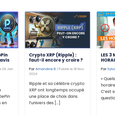
ePin
Crypto XRP (Ripple) :
LES 3 
 avis
faut-il encore y croire ?
HORAI
le 09 Jan.
Par
Amandine B.
| Publié le 18 Nov.
Par
Sylv
2024
« Quels
Ripple et sa célèbre crypto
horaire
e
XRP ont longtemps occupé
C’est s
DePin
une place de choix dans
questio
s en
l’univers des [...]