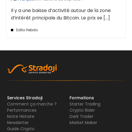
Il y a une baisse d’activité autour de la zone
d’intérêt principale du Bitcoin. Le prix se [...]
Edito Hebdo
Services Stradoji
Formations
Comment ça marche ?
Starter Trading
Performances
Crypto Rider
Notre Histoire
Dark Trader
Newsletter
Market Maker
Guide Crypto