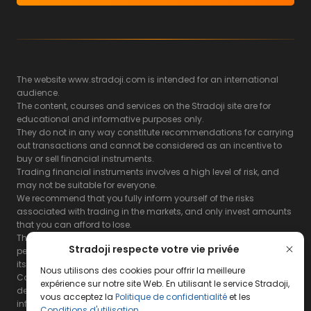
The website www.stradoji.com is intended for an international
audience.
The content, courses and services on the Stradoji site are for
educational and informative purposes only.
They do not in any way constitute recommendations for carrying
out transactions and cannot be considered as an incentive to
buy or sell financial instruments.
Trading financial instruments involves a high level of risk, and
may not be suitable for everyone.
We recommend that you fully inform yourself of the risks
associated with trading in the markets, and only invest amounts
that you can afford to lose.
The Stradoji site does not guarantee the results or the
Stradoji respecte votre vie privée
performance of products based on the information contained on
its site and its servers.
Nous utilisons des cookies pour offrir la meilleure
Consequently, the Stradoji site and its publishing company
expérience sur notre site Web. En utilisant le service Stradoji,
decline all responsibility in the use that may be made of this
vous acceptez la
Politique de confidentialité
et les
information and the consequences that may result therefrom.
Conditions d'utilisation
.