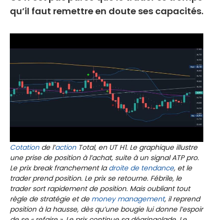
qu’il faut remettre en doute ses capacités.
Cotation
de l’
action
Total, en UT H1. Le graphique illustre
une prise de position à l’achat, suite à un signal ATP pro.
Le prix break franchement la
droite de tendance
, et le
trader prend position. Le prix se retourne. Fébrile, le
trader sort rapidement de position. Mais oubliant tout
règle de stratégie et de
money management
, il reprend
position à la hausse, dès qu’une bougie lui donne l’espoir
de se « refaire ». Le prix continue sa dégringolade. Le