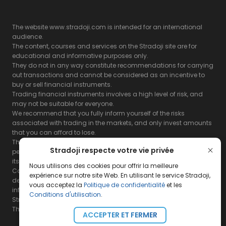
The website www.stradoji.com is intended for an international
audience.
The content, courses and services on the Stradoji site are for
educational and informative purposes only.
They do not in any way constitute recommendations for carrying
out transactions and cannot be considered as an incentive to
buy or sell financial instruments.
Trading financial instruments involves a high level of risk, and
may not be suitable for everyone.
We recommend that you fully inform yourself of the risks
associated with trading in the markets, and only invest amounts
that you can afford to lose.
The Stradoji site does not guarantee the results or the
Stradoji respecte votre vie privée
performance of products based on the information contained on
its site and its servers.
Nous utilisons des cookies pour offrir la meilleure
Consequently, the Stradoji site and its publishing company
expérience sur notre site Web. En utilisant le service Stradoji,
decline all responsibility in the use that may be made of this
vous acceptez la
Politique de confidentialité
et les
information and the consequences that may result therefrom.
Conditions d'utilisation
.
Stradoji Services are not authorized for US citizens or US residents.
The full legal notices are
available here.
ACCEPTER ET FERMER