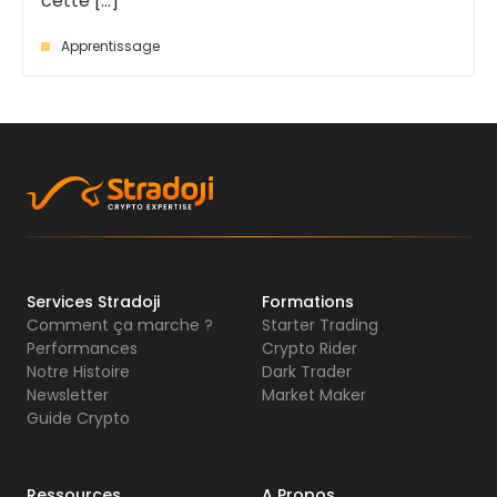
cette [...]
Apprentissage
Services Stradoji
Formations
Comment ça marche ?
Starter Trading
Performances
Crypto Rider
Notre Histoire
Dark Trader
Newsletter
Market Maker
Guide Crypto
Ressources
A Propos