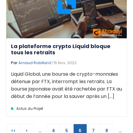
La plateforme crypto Liquid bloque
tous les retraits
Par
Arnaud Robillard
| 15 Nov. 2022
Liquid Global, une bourse de crypto-monnaies
détenue par FTX, interrompt les retraits. La
bourse japonaise avait été rachetée par FTX au
début de l’année pour la sauver après un [...]
Actus du Projet
<<
<
…
4
5
6
7
8
…