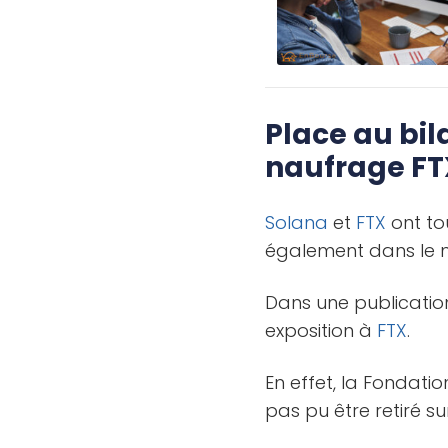
Place au bi
naufrage FT
Solana
et
FTX
ont tou
également dans le m
Dans une publication
exposition à
FTX
.
En effet, la Fondati
pas pu être retiré s