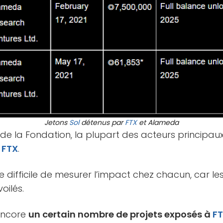
Jetons
Sol
détenus par
FTX
et Alameda
 de la Fondation, la plupart des acteurs principau
à
FTX
.
ore difficile de mesurer l’impact chez chacun, car le
oilés.
 encore
un certain nombre de projets exposés à
F