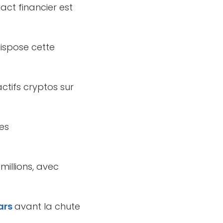
ct financier est
dispose cette
ctifs cryptos sur
es
millions, avec
ars
avant la chute