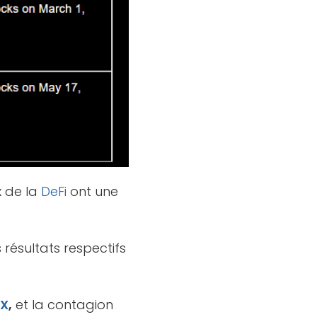
x de la
DeFi
ont une
s résultats respectifs
TX
,
et la contagion