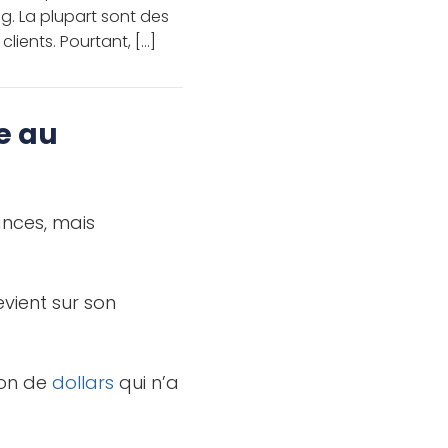
ng. La plupart sont des
clients. Pourtant, […]
e au
nances, mais
evient sur son
ion de
dollars
qui n’a