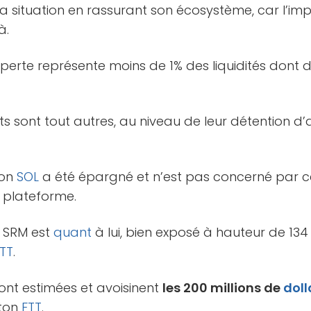
situation en rassurant son écosystème, car l’impa
à.
 perte représente moins de 1% des liquidités dont 
ts sont tout autres, au niveau de leur détention d’a
ton
SOL
a été épargné et n’est pas concerné par c
a plateforme.
n SRM est
quant
à lui, bien exposé à hauteur de 134 
TT
.
sont estimées et avoisinent
les 200 millions de
doll
eton
FTT
.