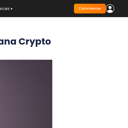
urces
Commencer
olana Crypto