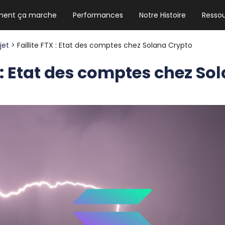
ent ça marche
Performances
Notre Histoire
Resso
NEWSLETTER HEBDO
Les news crypto dont vous avez besoin
ojet
> Faillite FTX : Etat des comptes chez Solana Crypto
X : Etat des comptes chez S
GUIDE CRYPTO STRADOJI
Le guide ultime pour débuter dans les
cryptomonnaies