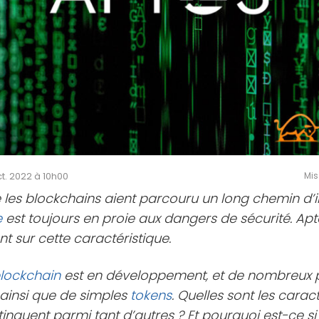
ct. 2022 à 10h00
Mis
e les blockchains aient parcouru un long chemin d’
e
est toujours en proie aux dangers de sécurité. Apt
nt sur cette caractéristique.
lockchain
est en développement, et de nombreux 
 ainsi que de simples
tokens
. Quelles sont les carac
tinguent parmi tant d’autres ? Et pourquoi est-ce s