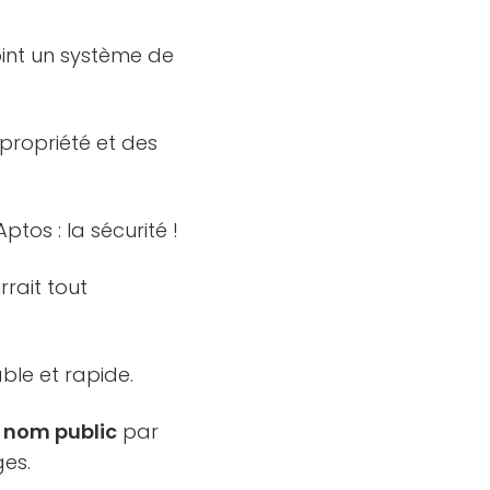
point un système de
 propriété et des
tos : la sécurité !
rait tout
le et rapide.
n
nom public
par
ges.