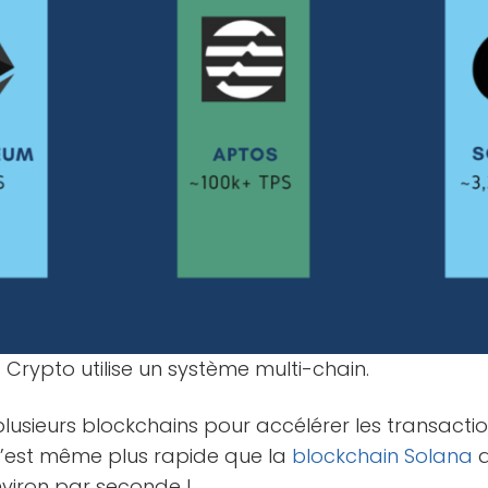
 Crypto utilise un système multi-chain.
e plusieurs blockchains pour accélérer les transacti
 c’est même plus rapide que la
blockchain
Solana
q
nviron par seconde !