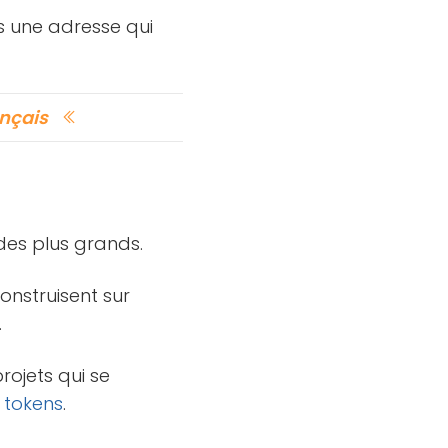
rs une adresse qui
ançais
 des plus grands.
nstruisent sur
.
rojets qui se
s
tokens
.