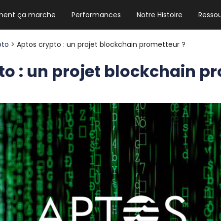
ent ça marche
Performances
Notre Histoire
Resso
NEWSLETTER HEBDO
Les news crypto dont vous avez besoin
pto
> Aptos crypto : un projet blockchain prometteur ?
to : un projet blockchain p
GUIDE CRYPTO STRADOJI
Le guide ultime pour débuter dans les
cryptomonnaies