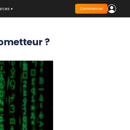
urces
Commencer
rometteur ?