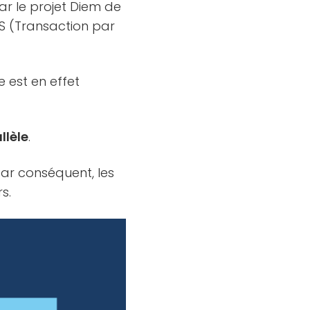
par le projet Diem de
PS (Transaction par
e est en effet
llèle
.
Par conséquent, les
s.