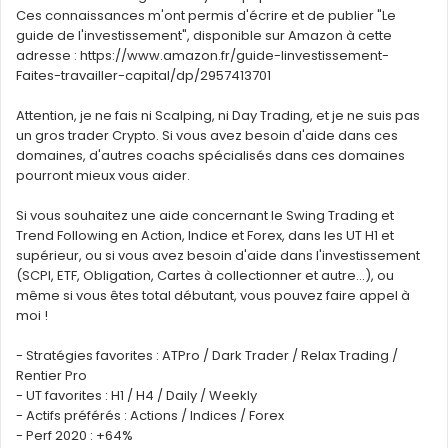
Ces connaissances m'ont permis d'écrire et de publier "Le
guide de l'investissement", disponible sur Amazon à cette
adresse : https://www.amazon.fr/guide-linvestissement-
Faites-travailler-capital/dp/2957413701
Attention, je ne fais ni Scalping, ni Day Trading, et je ne suis pas
un gros trader Crypto. Si vous avez besoin d'aide dans ces
domaines, d'autres coachs spécialisés dans ces domaines
pourront mieux vous aider.
Si vous souhaitez une aide concernant le Swing Trading et
Trend Following en Action, Indice et Forex, dans les UT H1 et
supérieur, ou si vous avez besoin d'aide dans l'investissement
(SCPI, ETF, Obligation, Cartes à collectionner et autre...), ou
même si vous êtes total débutant, vous pouvez faire appel à
moi !
- Stratégies favorites : ATPro / Dark Trader / Relax Trading /
Rentier Pro
- UT favorites : H1 / H4 / Daily / Weekly
- Actifs préférés : Actions / Indices / Forex
- Perf 2020 : +64%