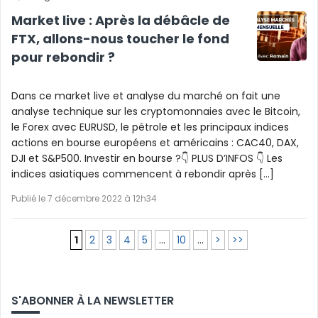
Market live : Après la débâcle de
FTX, allons-nous toucher le fond
pour rebondir ?
Dans ce market live et analyse du marché on fait une
analyse technique sur les cryptomonnaies avec le Bitcoin,
le Forex avec EURUSD, le pétrole et les principaux indices
actions en bourse européens et américains : CAC40, DAX,
DJI et S&P500. Investir en bourse ?👇 PLUS D’INFOS 👇 Les
indices asiatiques commencent à rebondir après […]
Publié le 7 décembre 2022 à 12h34
1
2
3
4
5
…
10
…
>
>>
S'ABONNER À LA NEWSLETTER