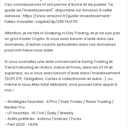
Ces connaissances m'ont permis d'écrire et de publier "Le
guide de l'investissement", disponible sur Amazon à cette
adresse : https://www.amazon.fr/guide-linvestissement-
Faites-travailler-capital/dp/2957413701
Attention, je ne fais ni Scalping, ni Day Trading, et je ne suis pas
un gros trader Crypto. Si vous avez besoin d'aide dans ces
domaines, d'autres coachs spécialisés dans ces domaines
pourront mieux vous aider.
Si vous souhaitez une aide concernant le Swing Trading et
Trend Following en Action, Indice et Forex, dans les UT H1 et
supérieur, ou si vous avez besoin d'aide dans l'investissement
(SCPI, ETF, Obligation, Cartes à collectionner et autre...), ou
même si vous êtes total débutant, vous pouvez faire appel à
moi !
- Stratégies favorites : ATPro / Dark Trader / Relax Trading /
Rentier Pro
- UT favorites : H1 / H4 / Daily / Weekly
- Actifs préférés : Actions / Indices / Forex
- Perf 2020 : +64%