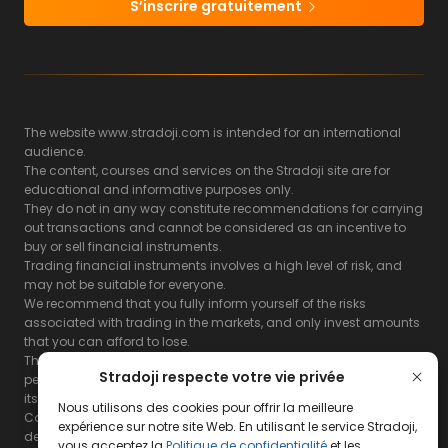
S’inscrire gratuitement
The website www.stradoji.com is intended for an international
audience.
The content, courses and services on the Stradoji site are for
educational and informative purposes only.
They do not in any way constitute recommendations for carrying
out transactions and cannot be considered as an incentive to
buy or sell financial instruments.
Trading financial instruments involves a high level of risk, and
may not be suitable for everyone.
We recommend that you fully inform yourself of the risks
associated with trading in the markets, and only invest amounts
that you can afford to lose.
The Stradoji site does not guarantee the results or the
Stradoji respecte votre vie privée
performance of products based on the information contained on
its site and its servers.
Nous utilisons des cookies pour offrir la meilleure
Consequently, the Stradoji site and its publishing company
expérience sur notre site Web. En utilisant le service Stradoji,
decline all responsibility in the use that may be made of this
vous acceptez la
Politique de confidentialité
et les