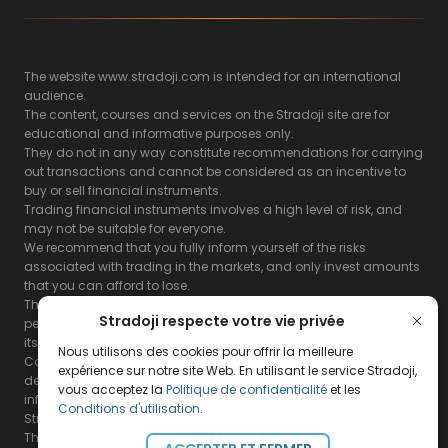
The website www.stradoji.com is intended for an international
audience.
The content, courses and services on the Stradoji site are for
educational and informative purposes only.
They do not in any way constitute recommendations for carrying
out transactions and cannot be considered as an incentive to
buy or sell financial instruments.
Trading financial instruments involves a high level of risk, and
may not be suitable for everyone.
We recommend that you fully inform yourself of the risks
associated with trading in the markets, and only invest amounts
that you can afford to lose.
The Stradoji site does not guarantee the results or the
Stradoji respecte votre vie privée
performance of products based on the information contained on
its site and its servers.
Nous utilisons des cookies pour offrir la meilleure
Consequently, the Stradoji site and its publishing company
expérience sur notre site Web. En utilisant le service Stradoji,
decline all responsibility in the use that may be made of this
vous acceptez la
Politique de confidentialité
et les
information and the consequences that may result therefrom.
Conditions d'utilisation
.
Stradoji Services are not authorized for US citizens or US residents.
The full legal notices are
available here.