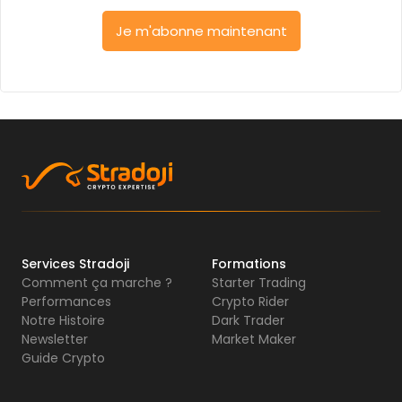
Je m'abonne maintenant
Services Stradoji
Formations
Comment ça marche ?
Starter Trading
Performances
Crypto Rider
Notre Histoire
Dark Trader
Newsletter
Market Maker
Guide Crypto