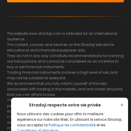
The website www.stradoji.com is intended for an international
audience.
The content, courses and services on the Stradoji site are for
educational and informative purposes only.
They do not in any way constitute recommendations for carrying
out transactions and cannot be considered as an incentive to
buy or sell financial instruments.
Trading financial instruments involves a high level of risk, and
may not be suitable for everyone.
We recommend that you fully inform yourself of the risks
associated with trading in the markets, and only invest amounts
that you can afford to lose.
The Stradoji site does not guarantee the results or the
Stradoji respecte votre vie privée
performance of products based on the information contained on
its site and its servers.
Nous utilisons des cookies pour offrir la meilleure
Consequently, the Stradoji site and its publishing company
expérience sur notre site Web. En utilisant le service Stradoji,
decline all responsibility in the use that may be made of this
vous acceptez la
Politique de confidentialité
et les
information and the consequences that may result therefrom.
Conditions d'utilisation
.