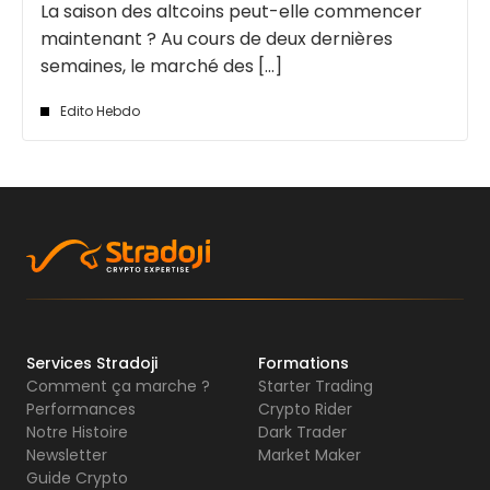
La saison des altcoins peut-elle commencer
maintenant ? Au cours de deux dernières
semaines, le marché des [...]
Edito Hebdo
Services Stradoji
Formations
Comment ça marche ?
Starter Trading
Performances
Crypto Rider
Notre Histoire
Dark Trader
Newsletter
Market Maker
Guide Crypto