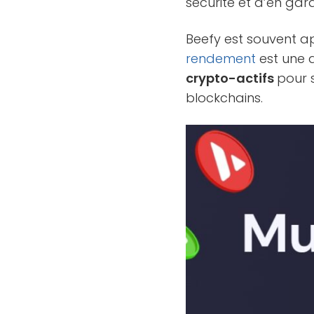
sécurité et d’en gard
Beefy est souvent ap
rendement
est une a
crypto-actifs
pour s
blockchains.