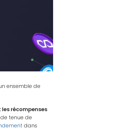
e un ensemble de
 les récompenses
s de tenue de
ndement
dans