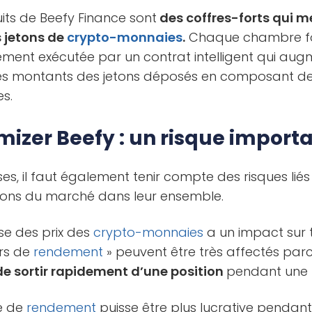
its de Beefy Finance sont
des coffres-forts qui m
 jetons de
crypto-monnaies
.
Chaque chambre fo
sement exécutée par un contrat intelligent qui au
s montants des jetons déposés en composant de
es.
imizer Beefy : un risque import
s, il faut également tenir compte des risques liés
tions du marché dans leur ensemble.
se des prix des
crypto-monnaies
a un impact sur t
urs de
rendement
» peuvent être très affectés parc
e sortir rapidement d’une position
pendant une 
re de
rendement
puisse être plus lucrative pendan