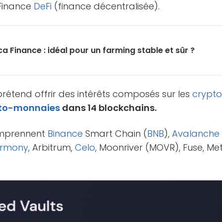
 Finance
DeFi
(finance décentralisée).
a Finance : idéal pour un farming stable et sûr ?
 prétend offrir des intérêts composés sur les
crypt
to-monnaies
dans 14 blockchains.
omprennent
Binance
Smart Chain (
BNB
),
Avalanche
rmony
, Arbitrum,
Celo
, Moonriver (MOVR), Fuse, Met
.