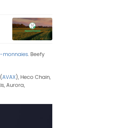
o-monnaies
. Beefy
(
AVAX
), Heco Chain,
is, Aurora,