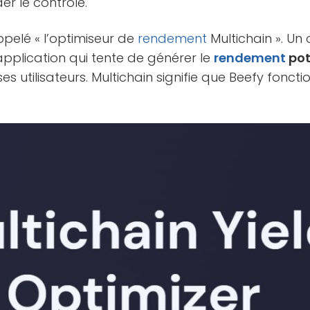
er le contrôle.
pelé « l’optimiseur de
rendement
Multichain ». Un
pplication qui tente de générer le
rendement
pot
es utilisateurs. Multichain signifie que Beefy foncti