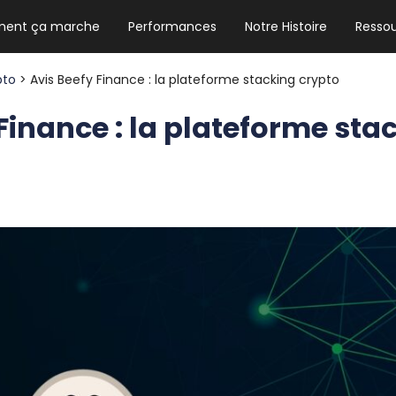
ent ça marche
Performances
Notre Histoire
Resso
NEWSLETTER HEBDO
Les news crypto dont vous avez besoin
pto
> Avis Beefy Finance : la plateforme stacking crypto
Finance : la plateforme sta
GUIDE CRYPTO STRADOJI
Le guide ultime pour débuter dans les
cryptomonnaies