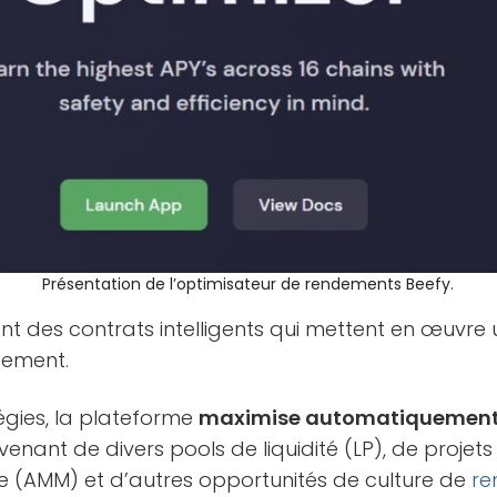
Présentation de l’optimisateur de rendements Beefy.
ent des contrats intelligents qui mettent en œuvr
ssement.
tégies, la plateforme
maximise automatiquement
enant de divers pools de liquidité (LP), de projet
 (AMM) et d’autres opportunités de culture de
re