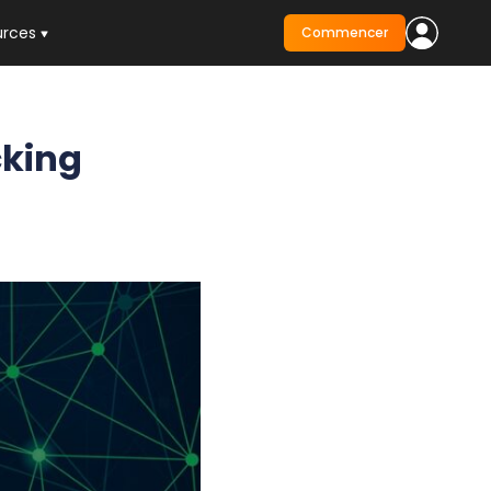
urces
Commencer
cking