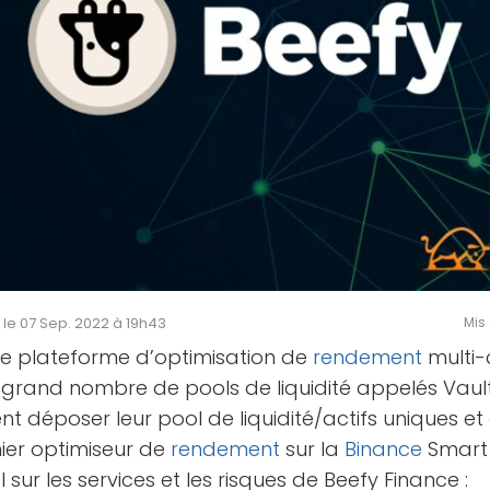
é le 07 Sep. 2022 à 19h43
Mis 
ne plateforme d’optimisation de
rendement
multi-
 grand nombre de pools de liquidité appelés Vaults
ent déposer leur pool de liquidité/actifs uniques et
mier optimiseur de
rendement
sur la
Binance
Smart 
l sur les services et les risques de Beefy Finance :