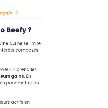
ançais
o Beefy ?
îne qui ne se limite
 intérêts composés
eur. Il prend les
leurs gains.
En
lisés pour mettre en
eurs actifs en