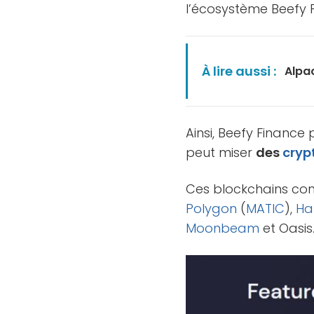
l’écosystème Beefy
À lire aussi :
Alpac
Ainsi, Beefy Finance
peut miser
des
cryp
Ces blockchains c
Polygon
(
MATIC
),
Ha
Moonbeam
et Oasis